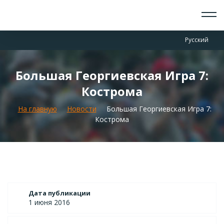
О СКАУТАХ
Русский
ЧТО ДЕЛАЕМ
ПРИСОЕДИНИТЬСЯ
НОВОСТИ
Большая Георгиевская Игра 7:
СОБЫТИЯ
Кострома
ОТРЯДЫ
ДОКУМЕНТЫ
На главную
Новости
Большая Георгиевская Игра 7:
КОНТАКТЫ
Кострома
Дата публикации
1 июня 2016