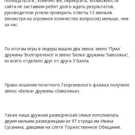
пообщаться и , конечно же, перекусить. Возможности
сайта не заставили ребят долго ждать результатов,
руководители успели проверить ответы 13 звеньев
(несмотря на огромное количество вопросов) меньше, чем
за час.
По итогам игры в лидеры вышли два звена: звено ‘Пума’
дружины ‘Волгореченск’ и звено ‘Белка’ дружины ‘Заволжье’,
их всего отделяло друг от друга 3 балла.
Право ношения почетного Георгиевского флажка получило
звено «Белка» дружины «Заволжье».
Также наша дружная разведческая семья пополнилась
двумя милыми разведчицами из 97 отряда им Ивана
Сусанина, давшими на слёте Торжественное Обещание.