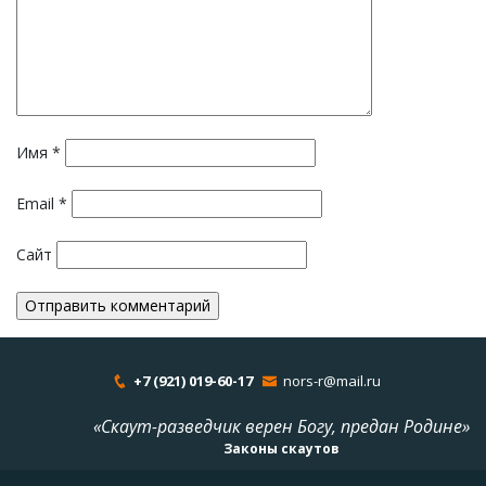
Имя
*
Email
*
Сайт
+7 (921) 019-60-17
nors-r@mail.ru
«Скаут-разведчик верен Богу, предан Родине»
Законы скаутов