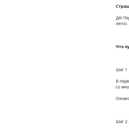
Стра
ДА! Пе
легко.
Что н
Шаг 1
В перв
со мн
Ознак
Шаг 2