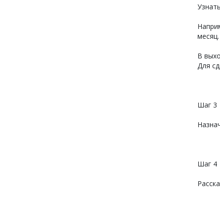
Узнать
Наприм
месяц.
В выхо
Для сд
Шаг 3
Назнач
Шаг 4
Расска