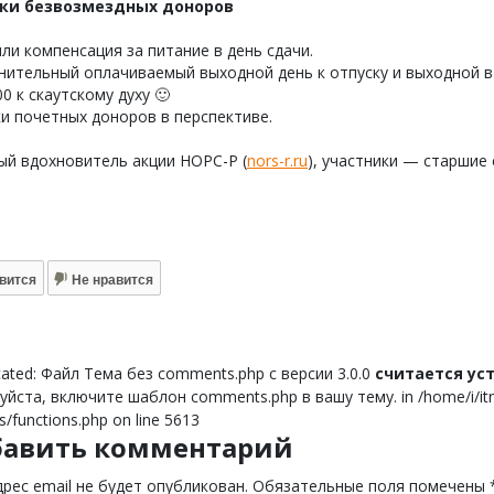
ки безвозмездных доноров
ли компенсация за питание в день сдачи.
ительный оплачиваемый выходной день к отпуску и выходной в 
0 к скаутскому духу 🙂
и почетных доноров в перспективе.
ый вдохновитель акции НОРС-Р (
nors-r.ru
), участники — старшие 
вится
Не нравится
ated: Файл Тема без comments.php с версии 3.0.0
считается у
йста, включите шаблон comments.php в вашу тему. in /home/i/itnor
s/functions.php on line 5613
бавить комментарий
рес email не будет опубликован.
Обязательные поля помечены