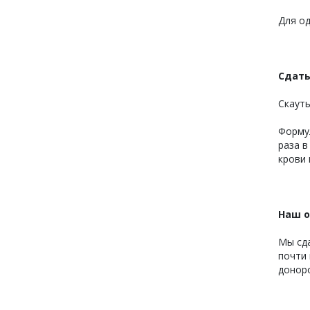
Для од
Сдать
Скауты
Формул
раза в
крови 
Наш 
Мы сда
почти 
донор