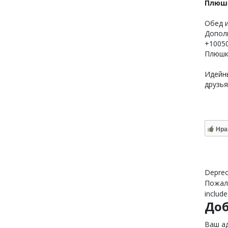
Плюш
Обед и
Дополн
+10050
Плюшк
Идейн
друзья
Нра
Deprec
Пожалу
include
До
Ваш ад