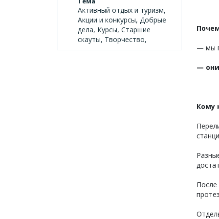
Тема
Активный отдых и туризм,
Акции и конкурсы, Добрые
Почем
дела, Курсы, Старшие
скауты, Творчество,
— мы 
— они
Кому 
Перели
станци
Разные
достат
После
протез
Отдел