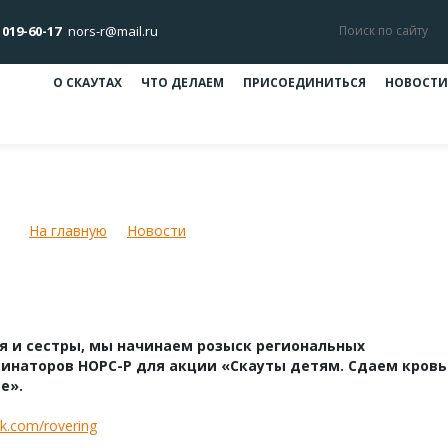
 019-60-17
nors-r@mail.ru
О СКАУТАХ
ЧТО ДЕЛАЕМ
ПРИСОЕДИНИТЬСЯ
НОВОСТИ
Даешь скаутскую кровь в массы!
На главную
Новости
Даешь скаутскую кровь в массы!
я и сестры, мы начинаем розыск региональных
инаторов НОРС-Р для акции «Скауты детям. Сдаем кровь
е».
vk.com/rovering