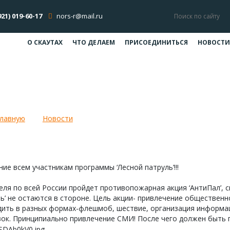
921) 019-60-17
nors-r@mail.ru
О СКАУТАХ
ЧТО ДЕЛАЕМ
ПРИСОЕДИНИТЬСЯ
НОВОСТИ
вас пожар застал, Вам поможет Анти
главную
Новости
Если вас пожар застал, Вам поможет Ан
ие всем участникам программы ‘Лесной патруль’!!!
еля по всей России пройдет противопожарная акция ‘АнтиПал’, 
ь’ не остаются в стороне. Цель акции- привлечение обществен
дить в разных формах-флешмоб, шествие, организация информ
ок. Принципиально привлечение СМИ! После чего должен быть 