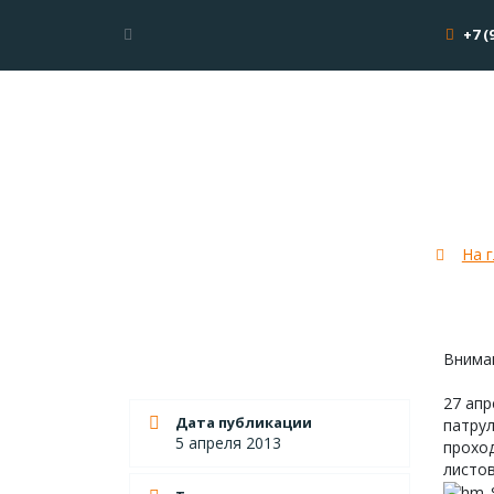
+7 (
Если 
На 
Вниман
27 апр
Дата публикации
патрул
5 апреля 2013
прохо
листов