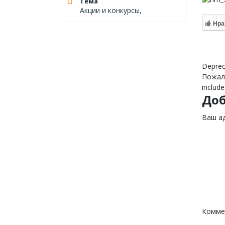
Тема
Акции и конкурсы,
Нра
Deprec
Пожалу
include
До
Ваш ад
Комме