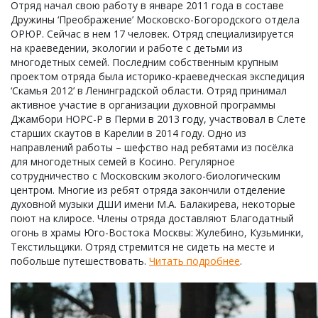
Отряд начал свою работу в январе 2011 года в составе
Дружины ‘Преображение’ Московско-Богородского отдела
ОРЮР. Сейчас в нем 17 человек. Отряд специализируется
на краеведении, экологии и работе с детьми из
многодетных семей. Последним собственным крупным
проектом отряда была историко-краеведческая экспедиция
‘Скамья 2012’ в Ленинградской области. Отряд принимал
активное участие в организации духовной программы
Джамбори НОРС-Р в Перми в 2013 году, участвовал в Слете
старших скаутов в Карелии в 2014 году. Одно из
направлений работы – шефство над ребятами из посёлка
для многодетных семей в Косино. Регулярное
сотрудничество с Московским эколого-биологическим
центром. Многие из ребят отряда закончили отделение
духовной музыки ДШИ имени М.А. Балакирева, некоторые
поют на клиросе. Члены отряда доставляют Благодатный
огонь в храмы Юго-Востока Москвы: Жулебино, Кузьминки,
Текстильщики. Отряд стремится не сидеть на месте и
побольше путешествовать.
Читать подробнее
.