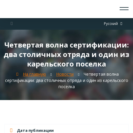
О СКАУТАХ
Русский
ЧТО ДЕЛАЕМ
ПРИСОЕДИНИТЬСЯ
НОВОСТИ
Четвертая волна сертификации:
СОБЫТИЯ
два столичных отряда и один из
ОТРЯДЫ
ДОКУМЕНТЫ
карельского поселка
КОНТАКТЫ
На главную
Новости
Четвертая волна
сертификации: два столичных отряда и один из карельского
поселка
Дата публикации