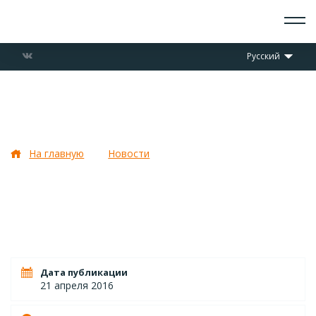
О СКАУТАХ
Русский
ЧТО ДЕЛАЕМ
ПРИСОЕДИНИТЬСЯ
НОВОСТИ
Информационное письмо о
СОБЫТИЯ
Джамбори «Бородино 2016»
ОТРЯДЫ
ДОКУМЕНТЫ
На главную
Новости
Информационное письмо о
КОНТАКТЫ
Джамбори «Бородино 2016»
Дата публикации
21 апреля 2016