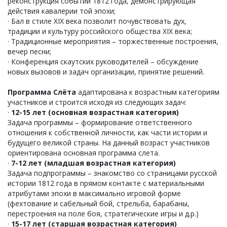
реконструкция событий 1812 года, демонстрирующая
действия кавалерии той эпохи;
· Бал в стиле XIX века позволит почувствовать дух,
традиции и культуру российского общества XIX века;
· Традиционные мероприятия – торжественные построения,
вечер песни;
· Конференция скаутских руководителей – обсуждение
новых вызовов и задач организации, принятие решений.
Программа Слёта
адаптирована к возрастным категориям
участников и строится исходя из следующих задач:
·
12-15 лет (основная возрастная категория)
Задача программы – формирование ответственного
отношения к собственной личности, как части истории и
будущего великой страны. На данный возраст участников
ориентирована основная программа слета.
·
7-12 лет (младшая возрастная категория)
Задача подпрограммы – знакомство со страницами русской
истории 1812 года в прямом контакте с материальными
атрибутами эпохи в максимально игровой форме
(фехтование и сабельный бой, стрельба, барабаны,
перестроения на поле боя, стратегические игры и д.р.)
·
15-17 лет (старшая возрастная категория)