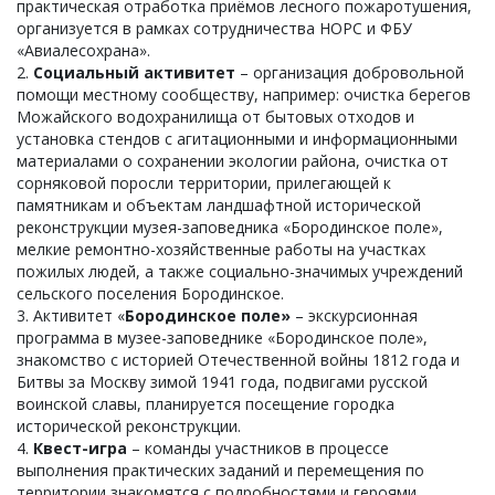
практическая отработка приёмов лесного пожаротушения,
организуется в рамках сотрудничества НОРС и ФБУ
«Авиалесохрана».
2.
Социальный активитет
– организация добровольной
помощи местному сообществу, например: очистка берегов
Можайского водохранилища от бытовых отходов и
установка стендов с агитационными и информационными
материалами о сохранении экологии района, очистка от
сорняковой поросли территории, прилегающей к
памятникам и объектам ландшафтной исторической
реконструкции музея-заповедника «Бородинское поле»,
мелкие ремонтно-хозяйственные работы на участках
пожилых людей, а также социально-значимых учреждений
сельского поселения Бородинское.
3. Активитет «
Бородинское поле»
– экскурсионная
программа в музее-заповеднике «Бородинское поле»,
знакомство с историей Отечественной войны 1812 года и
Битвы за Москву зимой 1941 года, подвигами русской
воинской славы, планируется посещение городка
исторической реконструкции.
4.
Квест-игра
– команды участников в процессе
выполнения практических заданий и перемещения по
территории знакомятся с подробностями и героями