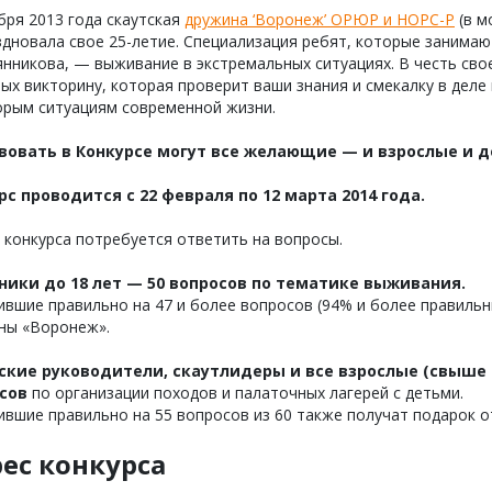
бря 2013 года скаутская
дружина ‘Воронеж’ ОРЮР и НОРС-Р
(в м
дновала свое 25-летие. Специализация ребят, которые занимаю
нникова, — выживание в экстремальных ситуациях. В честь сво
ых викторину, которая проверит ваши знания и смекалку в дел
орым ситуациям современной жизни.
вовать в Конкурсе могут все желающие — и взрослые и 
рс проводится с 22 февраля по 12 марта 2014 года.
 конкурса потребуется ответить на вопросы.
ники до 18 лет — 50 вопросов по тематике выживания.
вшие правильно на 47 и более вопросов (94% и более правиль
ны «Воронеж».
ские руководители, с
каутлидеры и все взрослые (свыше 1
сов
по организации походов и палаточных лагерей с детьми.
вшие правильно на 55 вопросов из 60 также получат подарок 
ес конкурса