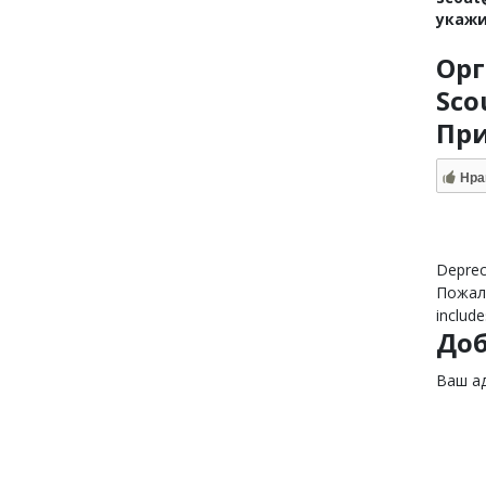
укажи
Орг
Sco
При
Нра
Deprec
Пожалу
include
До
Ваш ад