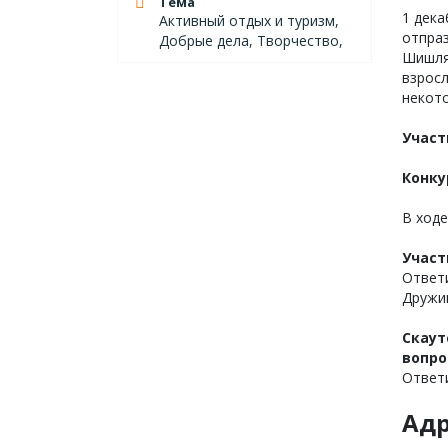
Тема
1 дека
Активный отдых и туризм,
отпраз
Добрые дела, Творчество,
Шишля
взросл
некот
Участ
Конку
В ходе
Участ
Ответи
Дружи
Скаут
вопро
Ответи
Адр