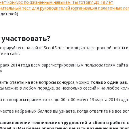
ет-конкурс по жизненным навыкам ‘Ты готов’? До 18 лет
ительный тест для руководителей (организация палаточных лаг
одителей)
 участвовать?
стрируйтесь на сайте ScoutS.ru с помощью электронной почты или
е на сайт.
раля 2014 года всем зарегистрированным пользователям сайта S
»
вить ответы на все вопросы конкурса можно
только один раз
ы можно в любом порядке, за несколько сессий и на любое коли
 на вопросы принимаются до 00 ч. 00 минут 13 марта 2014 года
честве набранных баллов вы узнаете, когда ответите на все во
озникновении технических трудностей и сбоев в работе с
@mail.ru Мы будем оперативно решать возникающие проб