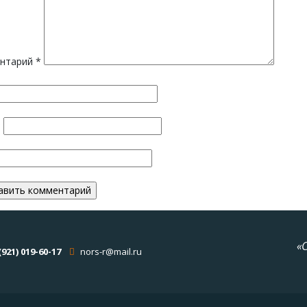
нтарий
*
*
«
(921) 019-60-17
nors-r@mail.ru