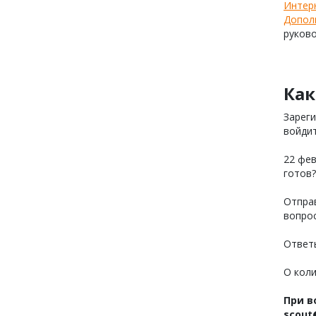
Интерн
Дополн
руков
Как
Зареги
войдит
22 фев
готов?
Отпра
вопрос
Ответы
О коли
При в
scout