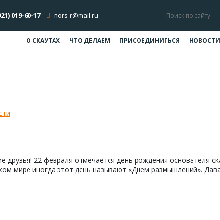
921) 019-60-17
nors-r@mail.ru
О СКАУТАХ
ЧТО ДЕЛАЕМ
ПРИСОЕДИНИТЬСЯ
НОВОСТИ
зненным навыкам «Ты готов?» дл
сти
Интернет-конкурс по жизненным навыкам «Ты готов?» д
е друзья! 22 февраля отмечается день рождения основателя ск
ском мире иногда этот день называют «Днем размышлений». Дав