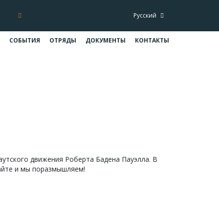
Русский
СОБЫТИЯ
ОТРЯДЫ
ДОКУМЕНТЫ
КОНТАКТЫ
я школьников и взрослых
ля школьников и взрослых
аутского движения Роберта Бадена Пауэлла. В
айте и мы поразмышляем!