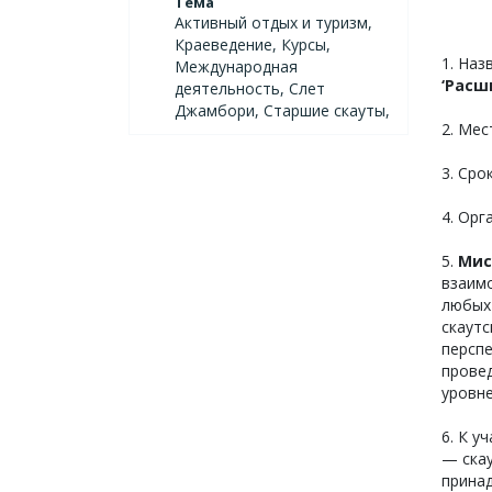
Тема
Активный отдых и туризм,
Краеведение, Курсы,
1. Наз
Международная
‘Расш
деятельность, Слет
Джамбори, Старшие скауты,
2. Мес
3. Сро
4. Ор
5.
Мис
взаим
любых
скаутс
перспе
прове
уровне
6. К 
— скау
прина