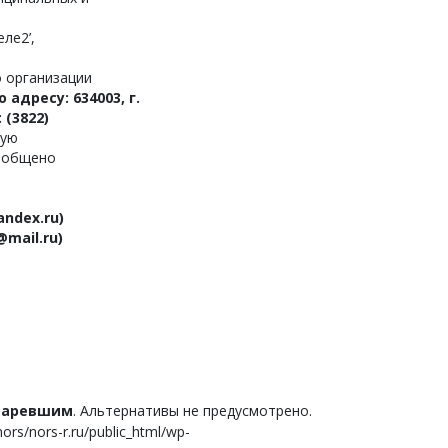
еле2’,
 организации
дресу: 634003, г.
 (3822)
мую
сообщено
ndex.ru)
mail.ru)
старевшим
. Альтернативы не предусмотрено.
s/nors-r.ru/public_html/wp-