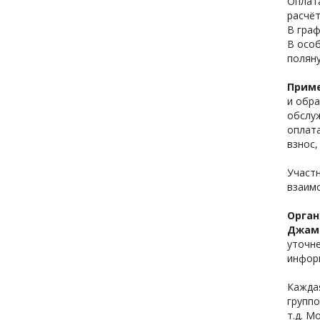
Оплат
расчё
В граф
В особ
полян
Прим
и обра
обслуж
оплата
взнос,
Участ
взаимо
Орган
Джамб
уточне
инфор
Каждая
группо
т.д. М