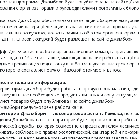
 полная программа Джамбори будет опубликована на сайте Джа
ования с организаторами и руководителями программных блоко
изаторы Джамбори обеспечивают делегации обзорной экскурсие
 в течении лагеря. Делегации, выразившие желание принять уча
ительных экскурсиях, должны заявить об этом организаторам н
 2011 г. Список экскурсий будет размещён на сайте Джамбори.
фф.
Для участия в работе организационной команды приглашаю
ые люди от 16 лет и старше, имеющие желание работать на Дж
шие тренинговую подготовку и внёсшие в указанные сроки оргв
которого составляет 50% от базовой стоимости взноса.
полнительная информация.
территории Джамбори будет работать продуктовый магазин, где
 закупить все необходимые продукты питания и сопутствующие
лист товаров будет опубликован на сайте Джамбори.
Джамбори предусмотрена работа кафе.
ритория Джамбори — лесопарковая зона г. Томска
, поэто
дения Джамбори на его территории будет организована работа
ической службы, которая совместно с представителем лесничес
живать соблюдение правил экологической, санитарной и пожарн
асности. За нарушение норм безопасности представителями мун