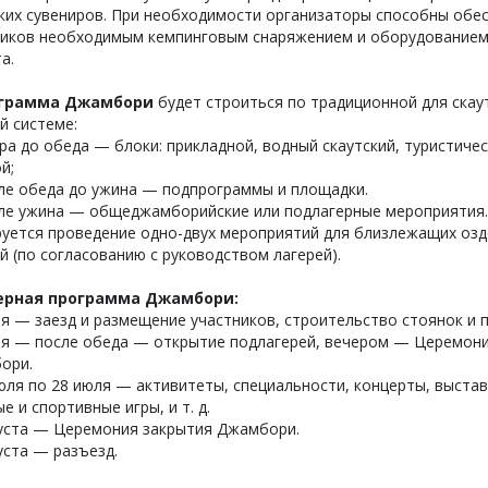
ких сувениров. При необходимости организаторы способны обе
ников необходимым кемпинговым снаряжением и оборудованием
а.
грамма Джамбори
будет строиться по традиционной для скау
й системе:
ра до обеда — блоки: прикладной, водный скаутский, туристичес
й;
ле обеда до ужина — подпрограммы и площадки.
ле ужина — общеджамборийские или подлагерные мероприятия.
руется проведение одно-двух мероприятий для близлежащих оз
й (по согласованию с руководством лагерей).
рная программа Джамбори:
я — заезд и размещение участников, строительство стоянок и 
ля — после обеда — открытие подлагерей, вечером — Церемон
ори.
юля по 28 июля — активитеты, специальности, концерты, выстав
е и спортивные игры, и т. д.
густа — Церемония закрытия Джамбори.
уста — разъезд.