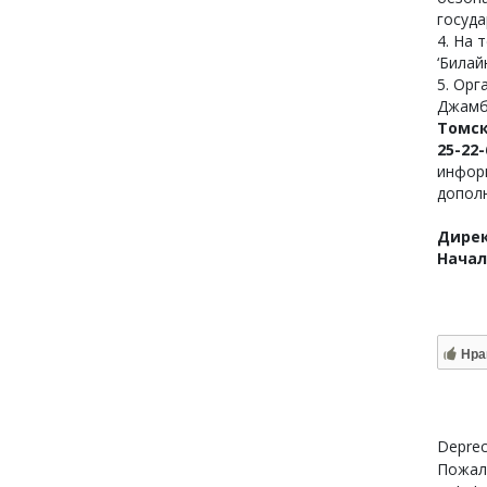
госуда
4. На
‘Билайн
5. Ор
Джамб
Томск
25-22
инфор
допол
Дирек
Начал
Нра
Deprec
Пожалу