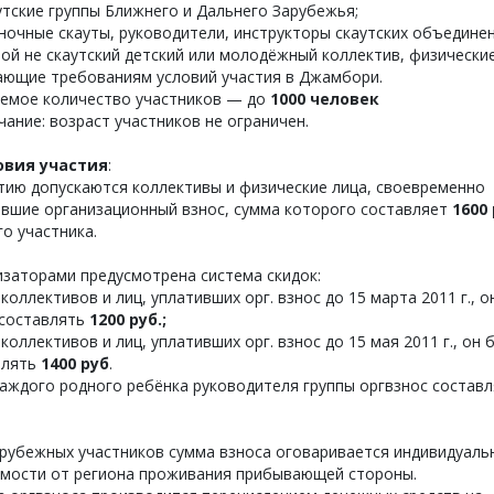
тские группы Ближнего и Дальнего Зарубежья;
очные скауты, руководители, инструкторы скаутских объединен
й не скаутский детский или молодёжный коллектив, физические
ающие требованиям условий участия в Джамбори.
емое количество участников — до
1000 человек
ание: возраст участников не ограничен.
овия участия
:
тию допускаются коллективы и физические лица, своевременно
ившие организационный взнос, сумма которого составляет
1600
о участника.
заторами предусмотрена система скидок:
коллективов и лиц, уплативших орг. взнос до 15 марта 2011 г., о
 составлять
1200 руб.;
коллективов и лиц, уплативших орг. взнос до 15 мая 2011 г., он 
влять
1400 руб
.
аждого родного ребёнка руководителя группы оргвзнос состав
рубежных участников сумма взноса оговаривается индивидуаль
имости от региона проживания прибывающей стороны.