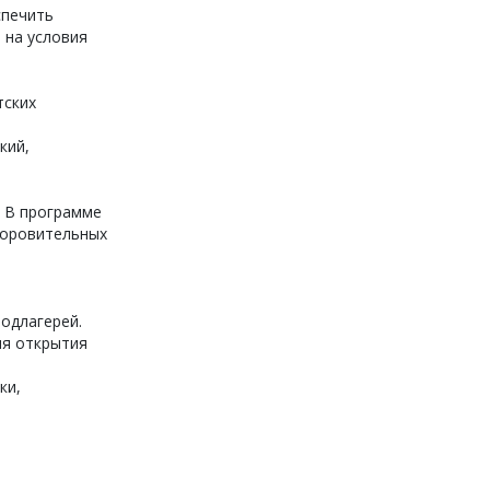
спечить
 на условия
тских
кий,
 В программе
доровительных
подлагерей.
ия открытия
ки,