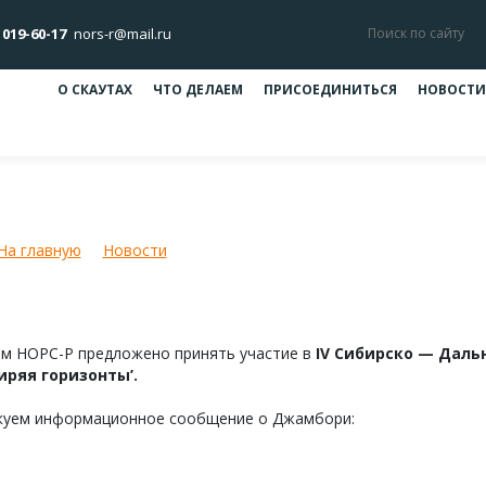
 019-60-17
nors-r@mail.ru
О СКАУТАХ
ЧТО ДЕЛАЕМ
ПРИСОЕДИНИТЬСЯ
НОВОСТИ
Сибирско-Дальневосточный Джам
На главную
Новости
IV Сибирско-Дальневосточный Джамбо
ам НОРС-Р предложено принять участие в
IV Сибирско — Даль
иряя горизонты’.
куем информационное сообщение о Джамбори: