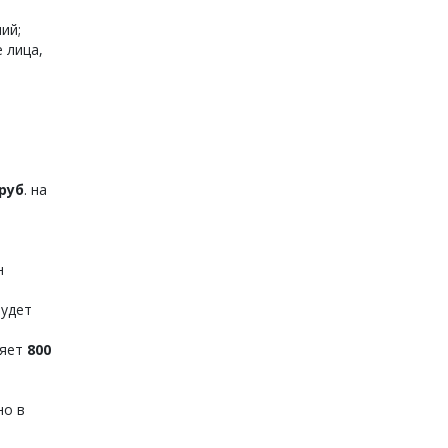
ий;
 лица,
 руб
. на
н
будет
ляет
800
но в