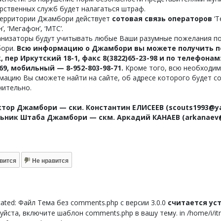
рственных служб будет налагаться штраф.
 территории Джамбори действует
сотовая связь операторов
‘Т
’, ‘Мегафон’, ‘МТС’.
ганизаторы будут учитывать любые Ваши разумные пожелания по
ори.
Всю информацию о Джамбори вы можете получить по а
, пер Иркутский 18-1, факс 8(3822)65-23-98 и по телефонам:
-69, мобильный — 8-952-803-98-71.
Кроме того, всю необходи
мацию Вы сможете найти на сайте, об адресе которого будет 
нительно.
тор Джамбори — ски. Константин ЕЛИСЕЕВ (scouts1993@ya
ьник Штаба Джамбори — скм. Аркадий КАНАЕВ (arkanaev@
вится
Не нравится
ated: Файл Тема без comments.php с версии 3.0.0
считается у
йста, включите шаблон comments.php в вашу тему. in /home/i/itnor