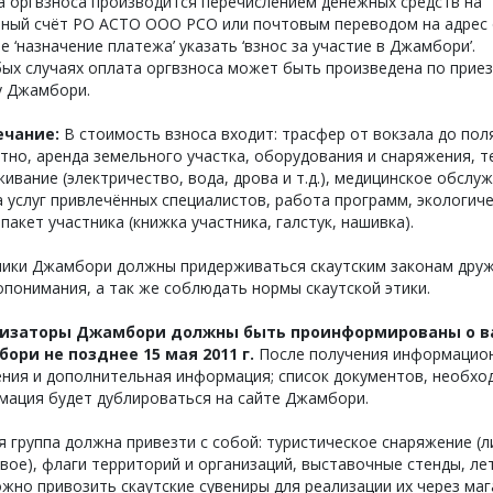
а оргвзноса производится перечислением денежных средств на
тный счёт РО АСТО ООО РСО или почтовым переводом на адрес 
е ‘назначение платежа’ указать ‘взнос за участие в Джамбори’.
ых случаях оплата оргвзноса может быть произведена по приез
у Джамбори.
ечание:
В стоимость взноса входит: трасфер от вокзала до по
тно, аренда земельного участка, оборудования и снаряжения, т
ивание (электричество, вода, дрова и т.д.), медицинское обслу
 услуг привлечённых специалистов, работа программ, экологич
 пакет участника (книжка участника, галстук, нашивка).
ники Джамбори должны придерживаться скаутским законам дру
понимания, а так же соблюдать нормы скаутской этики.
изаторы Джамбори должны быть проинформированы о в
ори не позднее 15 мая 2011 г.
После получения информацион
ния и дополнительная информация; список документов, необхо
мация будет дублироваться на сайте Джамбори.
 группа должна привезти с собой: туристическое снаряжение (л
вое), флаги территорий и организаций, выставочные стенды, ле
ожно привозить скаутские сувениры для реализации их через маг