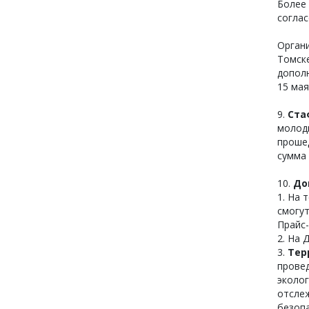
Более
соглас
Орган
Томске
дополн
15 мая
9.
Ста
молод
прошед
сумма 
10.
До
1. На 
смогут
Прайс-
2. На 
3.
Тер
прове
эколог
отсле
безоп