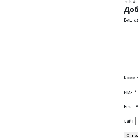
include
До
Ваш ад
Комме
Имя
*
Email
Сайт