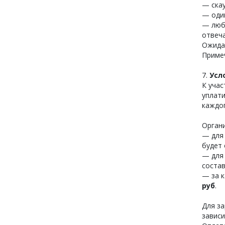
— скау
— один
— любо
отвеч
Ожида
Примеч
7.
Усл
К учас
уплат
каждог
Органи
— для 
будет
— для 
соста
— за к
руб
.
Для за
завис