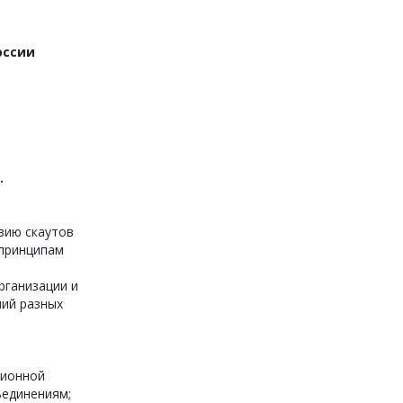
оссии
.
вию скаутов
принципам
рганизации и
ний разных
ционной
ъединениям;