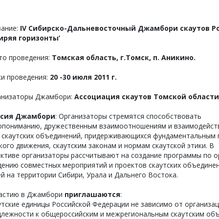
вание:
IV Сибирско-Дальневосточный Джамбори скаутов Р
иряя горизонты’
то проведения:
Томская область, г.Томск, п. Аникино.
ки проведения:
20 -30 июля 2011 г.
ганизаторы Джамбори:
Ассоциация скаутов Томской области
сия Джамбори
: Организаторы стремятся способствовать
опониманию, дружественным взаимоотношениям и взаимодейст
 скаутских объединений, придерживающихся фундаментальным 
кого движения, скаутским законам и нормам скаутской этики. В
ктиве организаторы рассчитывают на создание программы по о
дению совместных мероприятий и проектов скаутских объедине
й на территории Сибири, Урала и Дальнего Востока.
участию в Джамбори
приглашаются
:
тские единицы Российской Федерации не зависимо от организа
длежности к общероссийским и межрегиональным скаутским об