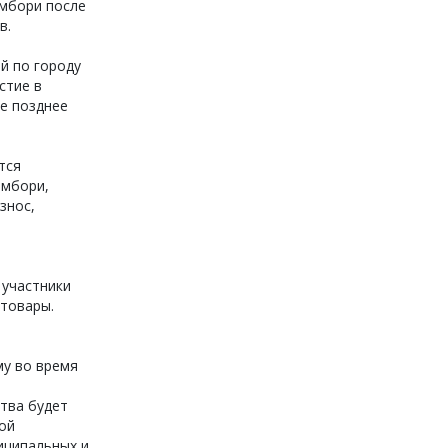
мбори после
в.
й по городу
стие в
е позднее
тся
амбори,
знос,
 участники
 товары.
му во время
тва будет
ой
иципальных и