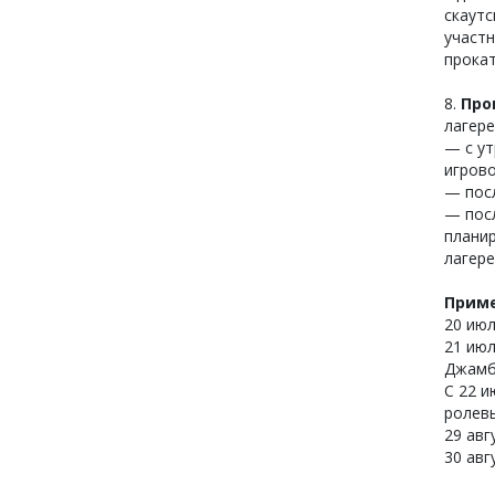
скаутс
участ
прокат
8.
Про
лагере
— с ут
игрово
— пос
— пос
плани
лагере
Приме
20 июл
21 ию
Джамб
С 22 и
ролевы
29 ав
30 авг