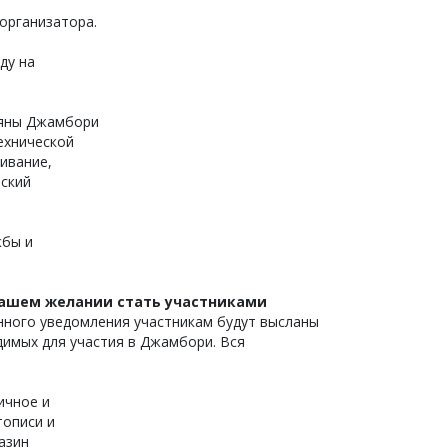
организатора.
ду на
ляны Джамбори
ехнической
живание,
еский
жбы и
ашем желании стать участниками
ного уведомления участникам будут высланы
димых для участия в Джамбори. Вся
ичное и
тописи и
азин