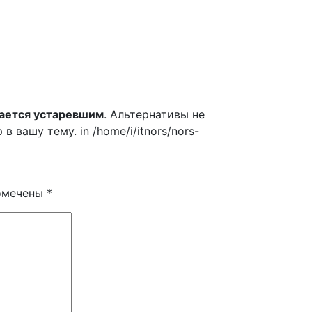
ается устаревшим
. Альтернативы не
вашу тему. in /home/i/itnors/nors-
помечены
*