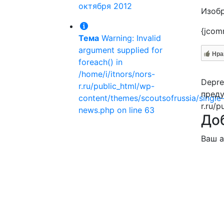
октября 2012
Изобр
{jcom
Тема
Warning: Invalid
argument supplied for
Нра
foreach() in
/home/i/itnors/nors-
Depre
r.ru/public_html/wp-
преду
content/themes/scoutsofrussia/single
r.ru/p
news.php on line 63
До
Ваш а