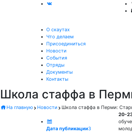
О скаутах
Что делаем
Присоединиться
Новости
События
Отряды
Документы
Контакты
Школа стаффа в Перм
На главную
Новости
Школа стаффа в Перми: Ста
20-23
обуче
Дата публикации
3
молод