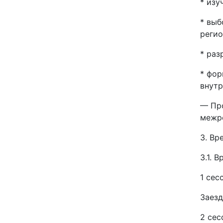
* изу
* выб
регио
* раз
* фор
внутр
— Про
межре
3. Вр
3.1. 
1 сес
Заезд
2 сес