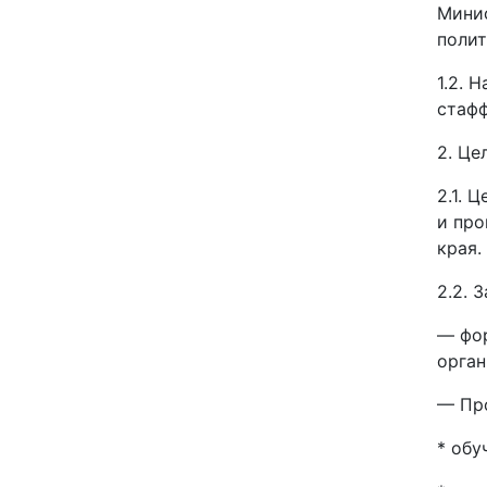
Минис
поли
1.2. 
стафф
2. Це
2.1. 
и про
края.
2.2. 
— фор
орган
— Про
* обу