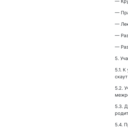
— Кру
— Пра
— Лек
— Раз
— Раз
5. Уч
5.1. 
скаут
5.2. 
межре
5.3. 
родит
5.4. 