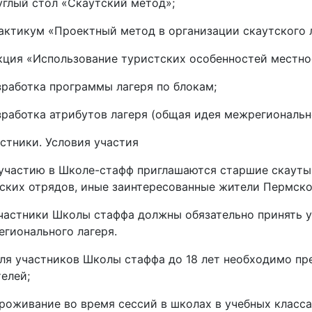
глый стол «Скаутский метод»;
ктикум «Проектный метод в организации скаутского л
ция «Использование туристских особенностей местнос
работка программы лагеря по блокам;
работка атрибутов лагеря (общая идея межрегионально
астники. Условия участия
К участию в Школе-стафф приглашаются старшие скауты 
ских отрядов, иные заинтересованные жители Пермско
Участники Школы стаффа должны обязательно принять уч
гионального лагеря.
Для участников Школы стаффа до 18 лет необходимо пр
елей;
Проживание во время сессий в школах в учебных классах