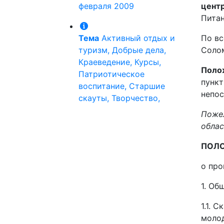
февраля 2009
цент
Питан
Тема
Активный отдых и
По вс
туризм, Добрые дела,
Солом
Краеведение, Курсы,
Поло
Патриотическое
пункт
воспитание, Старшие
непос
скауты, Творчество,
Пожел
облас
ПОЛ
о про
1. Об
1.1. 
моло