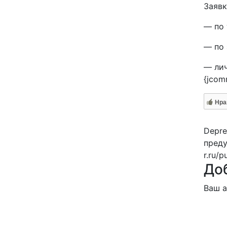
Заявк
— по 
— по 
— лич
{jcom
Нра
Depre
преду
r.ru/p
До
Ваш а