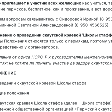
р приглашает к участию всех желающих
как учиться, т
ие пермское, бесплатное, как и проживание, а вот доро
ем вопросам связывайтесь с Сидоровой Ириной (8-950-
ининой Светланой Александровной (8-950-4566525).
жение о проведении скаутской краевой ‘Школы стафф
ы Положения относятся только к пермякам, поэтому 
редственно у организаторов.
ание от офиса НОРС-Р к руководителям межрегионал
тях: не хотите ли принять участие да задору скаутско
ОЖЕНИЕ
ведении скаутской краевой Школы стаффа
щие положения
Скаутская краевая Школа стаффа (далее – Школа стаффа
дежной общественной организацией «Пермский скаутс