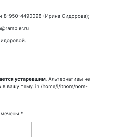
и 8-950-4490098 (Ирина Сидорова);
a@rambler.ru
Сидоровой.
ается устаревшим
. Альтернативы не
вашу тему. in /home/i/itnors/nors-
помечены
*