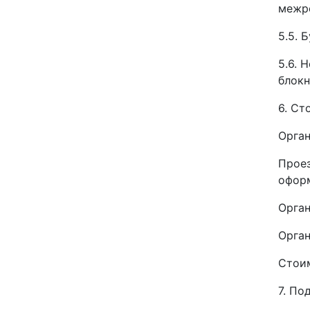
межре
5.5. 
5.6. 
блокн
6. Ст
Орган
Проез
оформ
Орган
Орган
Стоим
7. По