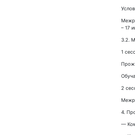
Услов
Межре
– 17 
3.2. 
1 сес
Прож
Обуч
2 сес
Межре
4. Пр
— Ко