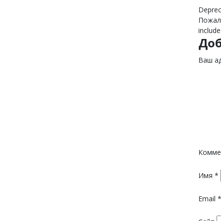
Deprec
Пожалу
include
До
Ваш ад
Комме
Имя
*
Email