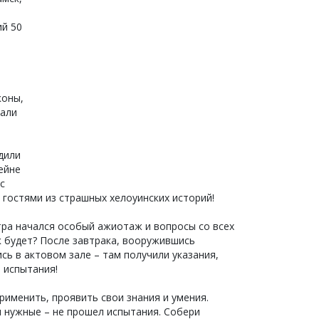
ий 50
коны,
рали
дили
ейне
с
 гостями из страшных хелоуинских историй!
утра начался особый ажиотаж и вопросы со всех
к будет? После завтрака, вооружившись
сь в актовом зале – там получили указания,
 испытания!
именить, проявить свои знания и умения.
л нужные – не прошел испытания. Собери