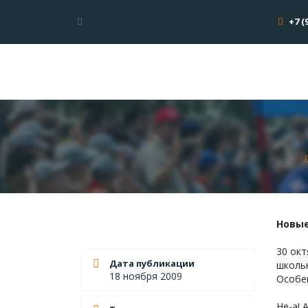
+7 (
Новы
30 окт
Дата публикации
школьн
18 ноября 2009
Особен
Не-а! 