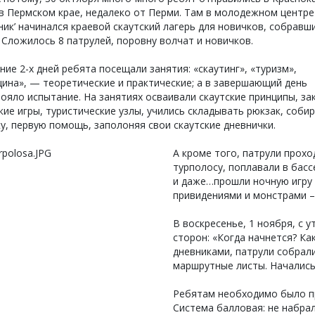
в Пермском крае, недалеко от Перми. Там в молодежном центре
ник’ начинался краевой скаутский лагерь для новичков, собравш
 Сложилось 8 патрулей, поровну волчат и новичков.
ние 2-х дней ребята посещали занятия: «скаутинг», «туризм»,
ина», — теоретические и практические; а в завершающий день
ояло испытание. На занятиях осваивали скаутские принципы, за
кие игры, туристические узлы, учились складывать рюкзак, соби
у, первую помощь, заполоняя свои скаутские дневнички.
А кроме того, патрули прохо
турполосу, поплавали в басс
и даже…прошли ночную игру 
привидениями и монстрами –
В воскресенье, 1 ноября, с 
сторон: «Когда начнется? Ка
дневниками, патрули собрали
маршрутные листы. Начались
Ребятам необходимо было пр
Система балловая: не набра