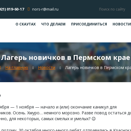
921) 019-60-17
nors-r@mail.ru
О СКАУТАХ
ЧТО ДЕЛАЕМ
ПРИСОЕДИНИТЬСЯ
НОВОСТИ
Лагерь новичков в Пермском крае
На главную
Новости
Лагерь новичков в Пермском кр
е
ября — 1 ноября — начало и (или) окончание каникул для
иков. Осень. Хмуро… немного морозно. Разве повод остаться д
но, для некоторых, самых смелых и умелых? 😉
А потому, 30 октября много-много ребят отправились в Краснок