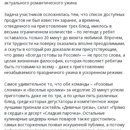
актуального романтического ужина.
Задача участников осложнялась тем, что список доступных
продуктов не был известен заранее, а времени,
отведенного на приготовление трех блюд, имелось в
весьма ограниченном количестве – по легенде у ребят
оставалось только 20 минут до визита любимой. Впрочем,
эти трудности на поверку оказались вполне преодолимыми,
а скауты в который раз доказали всем присутствующим,
что девиз «Всегда готовы за Россию!» — не просто слова, а
целая жизненная философия, которая позволяет ребятам
быть готовыми ко всему – даже к приготовлению
незабываемого праздничного ужина в ускоренном режиме.
Самое удивительное то, что обе команды – «Розовые
слоники» и «Веселые кролики» за недолгие 20 минут успели
приготовить даже не по три, а по целых пять различных
блюд, среди которых дегустаторы и компетентное жюри
лучшими признали коктейль «Девичьи грезы», салат «Прямо
в сердце» и десерт «Сладкая парочка». Остальные
кулинарные шедевры юных поваров также удостоились
самых восторженных похвал искушенной публики, а потому