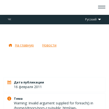
О СКАУТАХ
Русский
ЧТО ДЕЛАЕМ
ПРИСОЕДИНИТЬСЯ
НОВОСТИ
«Любовь — морковь»
СОБЫТИЯ
ОТРЯДЫ
На главную
Новости
«Любовь — морковь»
ДОКУМЕНТЫ
КОНТАКТЫ
Дата публикации
16 февраля 2011
Тема
Warning: Invalid argument supplied for foreach() in
/home/i/itnors/nors-r.ru/public_html/wp-