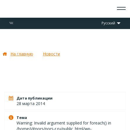
О СКАУТАХ
Русский
ЧТО ДЕЛАЕМ
ПРИСОЕДИНИТЬСЯ
НОВОСТИ
«Маугли» — фильм о скаутах
СОБЫТИЯ
ОТРЯДЫ
На главную
Новости
«Маугли» — фильм о скаутах
ДОКУМЕНТЫ
КОНТАКТЫ
Дата публикации
28 марта 2014
Тема
Warning: Invalid argument supplied for foreach() in
/home/i/itnors/nors-r.ru/public_html/wp-