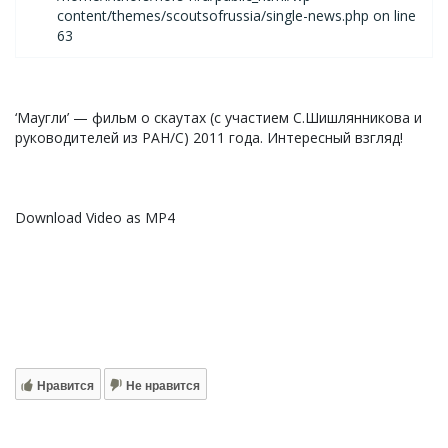
content/themes/scoutsofrussia/single-news.php on line
63
‘Маугли’ — фильм о скаутах (с участием С.Шишлянникова и
руководителей из РАН/С) 2011 года. Интересный взгляд!
Download Video as MP4
Нравится
Не нравится