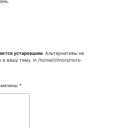
ань.
ается устаревшим
. Альтернативы не
вашу тему. in /home/i/itnors/nors-
помечены
*