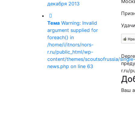
Москв
декабря 2013
Призн
Тема
Warning: Invalid
Удачи
argument supplied for
foreach() in
Нра
/home/i/itnors/nors-
r.ru/public_html/wp-
Depre
content/themes/scoutsofrussia/single
преду
news.php on line 63
r.ru/p
До
Ваш а