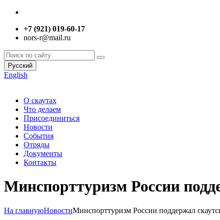
+7 (921) 019-60-17
nors-r@mail.ru
Русский
English
О скаутах
Что делаем
Присоединиться
Новости
События
Отряды
Документы
Контакты
Минспорттуризм России подд
На главную
Новости
Минспорттуризм России поддержал скаут