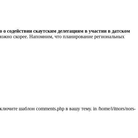
о о содействии скаутским делегациям в участии в датском
 можно скорее. Напомним, что планирование региональных
ючите шаблон comments.php в вашу тему. in /home/i/itnors/nors-