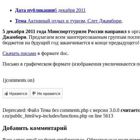
Дата публикации
6 декабря 2011
Тема
Активный отдых и туризм, Слет Джамбори,
5 декабря 2011 года Минспорттуризм России направил
в орг
Джамбори
. Предлагаем всем заинтересованным группам поспе
бюджетов на будущий год заканчивается в конце предыдущего! 
Скачать письмо
в формате doc.
Письмо в графическом формате (изображения увеличиваются по
{jcomments on}
Нравится
Не нравится
Deprecated: Файл Тема без comments.php с версии 3.0.0
считает
r.ru/public_html/wp-includes/functions.php on line 5613
Добавить комментарий
Ваш адрес email не будет опубликован.
Обязательные поля пом