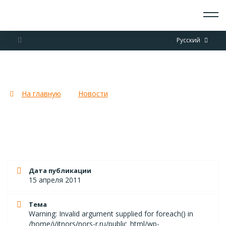
О СКАУТАХ
Русский
ЧТО ДЕЛАЕМ
ПРИСОЕДИНИТЬСЯ
НОВОСТИ
МРДОО «Кольские скауты»
СОБЫТИЯ
ОТРЯДЫ
На главную
Новости
МРДОО «Кольские скауты»
ДОКУМЕНТЫ
КОНТАКТЫ
Дата публикации
15 апреля 2011
Тема
Warning: Invalid argument supplied for foreach() in
/home/i/itnors/nors-r.ru/public_html/wp-