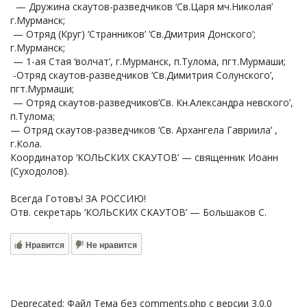
— Дружина скаутов-разведчиков ‘Св.Царя мч.Николая’
г.Мурманск;
— Отряд (Круг) ‘Странников’ ‘Св.Дмитрия Донского’;
г.Мурманск;
— 1-ая Стая ‘волчат’, г.Мурманск, п.Тулома, пгт.Мурмаши;
-Отряд скаутов-разведчиков ‘Св.Димитрия Солунского’,
пгт.Мурмаши;
— Отряд скаутов-разведчиков’Св. Кн.Александра невского’,
п.Тулома;
— Отряд скаутов-разведчиков ‘Св. Архангела Гавриила’ ,
г.Кола.
Координатор ‘КОЛЬСКИХ СКАУТОВ’ — священник Иоанн
(Суходолов).
Всегда Готовъ! ЗА РОССИЮ!
Отв. секретарь ‘КОЛЬСКИХ СКАУТОВ’ — Большаков С.
Нравится
Не нравится
Deprecated: Файл Тема без comments.php с версии 3.0.0