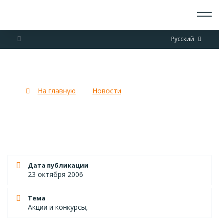
О СКАУТАХ
Русский
ЧТО ДЕЛАЕМ
ПРИСОЕДИНИТЬСЯ
НОВОСТИ
Неделя тишины :)
СОБЫТИЯ
ОТРЯДЫ
На главную
Новости
Неделя тишины :)
ДОКУМЕНТЫ
КОНТАКТЫ
Дата публикации
23 октября 2006
Тема
Акции и конкурсы,