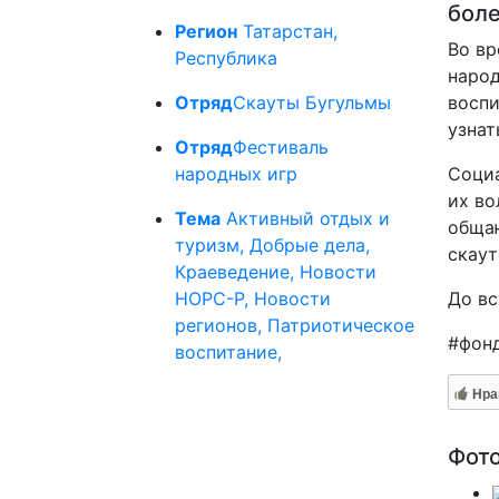
боле
Регион
Татарстан,
Во вр
Республика
народ
Отряд
Скауты Бугульмы
воспи
узнат
Отряд
Фестиваль
народных игр
Социа
их во
Тема
Активный отдых и
общаю
туризм, Добрые дела,
скаут
Краеведение, Новости
НОРС-Р, Новости
До вс
регионов, Патриотическое
#фон
воспитание,
Нра
Фот