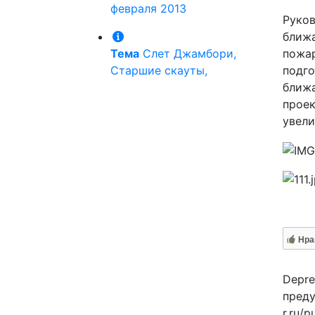
февраля 2013
Руков
ближ
Тема
Слет Джамбори,
пожар
Старшие скауты,
подго
ближа
проек
увели
Нра
Depre
преду
r.ru/p