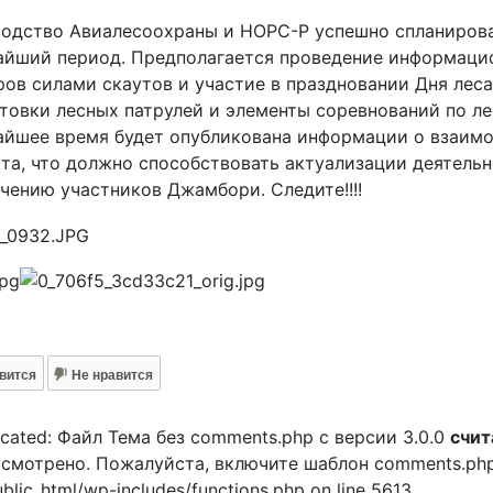
одство Авиалесоохраны и НОРС-Р успешно спланирова
айший период. Предполагается проведение информаци
ов силами скаутов и участие в праздновании Дня леса
товки лесных патрулей и элементы соревнований по 
йшее время будет опубликована информации о взаимо
та, что должно способствовать актуализации деятельно
чению участников Джамбори. Следите!!!!
вится
Не нравится
cated: Файл Тема без comments.php с версии 3.0.0
счит
смотрено. Пожалуйста, включите шаблон comments.php в 
ublic_html/wp-includes/functions.php on line 5613