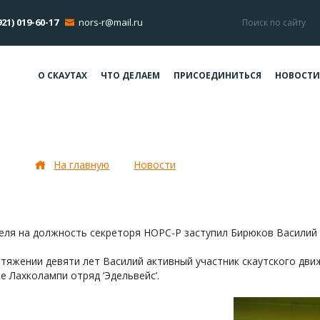
921) 019-60-17
nors-r@mail.ru
О СКАУТАХ
ЧТО ДЕЛАЕМ
ПРИСОЕДИНИТЬСЯ
НОВОСТИ
Новый секретарь!
На главную
Новости
Новый секретарь!
еля на должность секреторя НОРС-Р заступил Бирюков Василий 
тяжении девяти лет Василий активный участник скаутского движ
е Лахколампи отряд ‘Эдельвейс’.