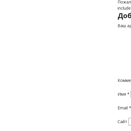
Пожалу
include
До
Ваш ад
Комме
Имя
*
Email
Сайт