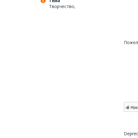
Тема
Творчество,
Пожел
Нра
Deprec