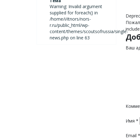
Тема
Warning: Invalid argument
supplied for foreach() in
Deprec
/home/i/itnors/nors-
Пожалу
r.ru/public_html/wp-
include
content/themes/scoutsofrussia/single-
До
news.php on line 63
Ваш ад
Комме
Имя
*
Email