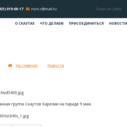
921) 019-60-17
nors-r@mail.ru
О СКАУТАХ
ЧТО ДЕЛАЕМ
ПРИСОЕДИНИТЬСЯ
НОВОСТИ
Парад в Петрозаводске
На главную
Новости
Парад в Петрозаводске
нная группа Скаутов Карелии на параде 9 мая.