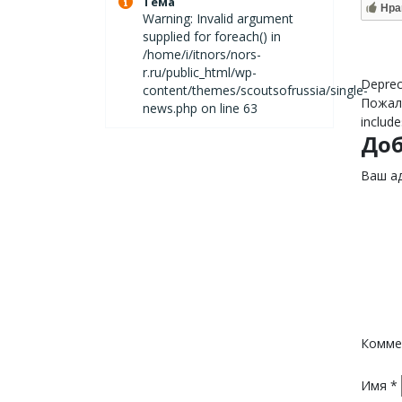
Тема
Нра
Warning: Invalid argument
supplied for foreach() in
/home/i/itnors/nors-
r.ru/public_html/wp-
Deprec
content/themes/scoutsofrussia/single-
Пожалу
news.php on line 63
include
До
Ваш ад
Комме
Имя
*