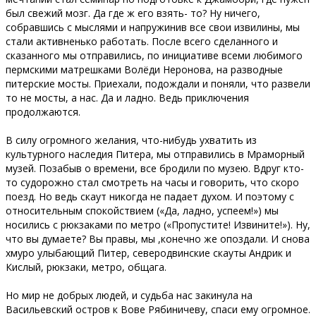
был свежий мозг. Да где ж его взять- то? Ну ничего,
собравшись с мыслями и напружинив все свои извилины, мы
стали активненько работать. После всего сделанного и
сказанного мы отправились, по инициативе всеми любимого
пермскими матрешками Волёди Неронова, на разводные
питерские мосты. Приехали, подождали и поняли, что развели
то не мосты, а нас. Да и ладно. Ведь приключения
продолжаются.
В силу огромного желания, что-нибудь ухватить из
культурного наследия Питера, мы отправились в Мраморный
музей. Позабыв о времени, все бродили по музею. Вдруг кто-
то судорожно стал смотреть на часы и говорить, что скоро
поезд. Но ведь скаут никогда не падает духом. И поэтому с
относительным спокойствием («Да, ладно, успеем!») мы
носились с рюкзаками по метро («Пропустите! Извините!»). Ну,
что вы думаете? Вы правы, мы ,конечно же опоздали. И снова
хмуро улыбающий Питер, северодвинские скауты Андрик и
Кислый, рюкзаки, метро, общага.
Но мир не добрых людей, и судьба нас закинула на
Васильевский остров к Вове Рябиничеву, спаси ему огромное.