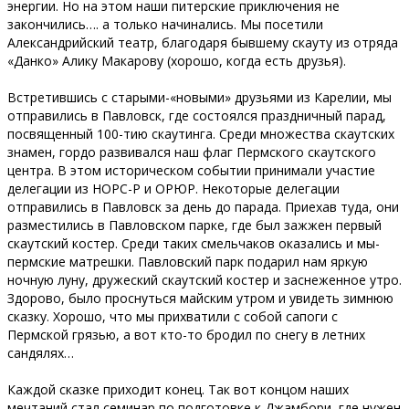
энергии. Но на этом наши питерские приключения не
закончились…. а только начинались. Мы посетили
Александрийский театр, благодаря бывшему скауту из отряда
«Данко» Алику Макарову (хорошо, когда есть друзья).
Встретившись с старыми-«новыми» друзьями из Карелии, мы
отправились в Павловск, где состоялся праздничный парад,
посвященный 100-тию скаутинга. Среди множества скаутских
знамен, гордо развивался наш флаг Пермского скаутского
центра. В этом историческом событии принимали участие
делегации из НОРС-Р и ОРЮР. Некоторые делегации
отправились в Павловск за день до парада. Приехав туда, они
разместились в Павловском парке, где был зажжен первый
скаутский костер. Среди таких смельчаков оказались и мы-
пермские матрешки. Павловский парк подарил нам яркую
ночную луну, дружеский скаутский костер и заснеженное утро.
Здорово, было проснуться майским утром и увидеть зимнюю
сказку. Хорошо, что мы прихватили с собой сапоги с
Пермской грязью, а вот кто-то бродил по снегу в летних
сандялях…
Каждой сказке приходит конец. Так вот концом наших
мечтаний стал семинар по подготовке к Джамбори, где нужен