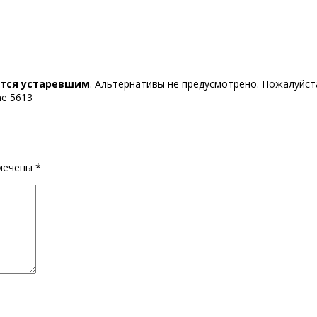
ется устаревшим
. Альтернативы не предусмотрено. Пожалуйста
ine 5613
омечены
*