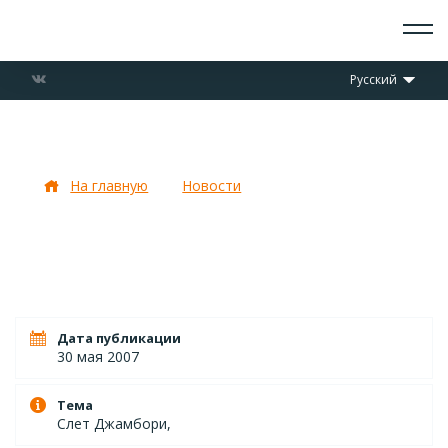
О СКАУТАХ
Русский
ЧТО ДЕЛАЕМ
ПРИСОЕДИНИТЬСЯ
НОВОСТИ
Подготовка 28 мая
СОБЫТИЯ
ОТРЯДЫ
На главную
Новости
Подготовка 28 мая
ДОКУМЕНТЫ
КОНТАКТЫ
Дата публикации
30 мая 2007
Тема
Слет Джамбори,