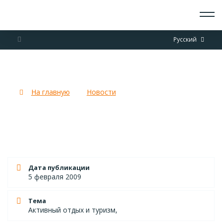
О СКАУТАХ
Русский
ЧТО ДЕЛАЕМ
ПРИСОЕДИНИТЬСЯ
НОВОСТИ
Полезные документы
СОБЫТИЯ
ОТРЯДЫ
На главную
Новости
Полезные документы
ДОКУМЕНТЫ
КОНТАКТЫ
Дата публикации
5 февраля 2009
Тема
Активный отдых и туризм,