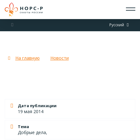
О СКАУТАХ
Русский
ЧТО ДЕЛАЕМ
ПРИСОЕДИНИТЬСЯ
НОВОСТИ
Посадка лесов. Качканар.
СОБЫТИЯ
ОТРЯДЫ
На главную
Новости
Посадка лесов. Качканар.
ДОКУМЕНТЫ
КОНТАКТЫ
Дата публикации
19 мая 2014
Тема
Добрые дела,