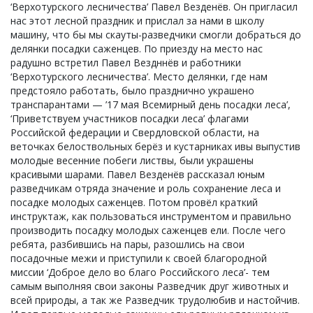
‘Верхотурского лесничества’ Павел Везденёв. Он пригласил
нас этот лесной праздник и прислал за нами в школу
машину, что бы мы скауты-разведчики смогли добраться до
делянки посадки саженцев. По приезду на место нас
радушно встретил Павел Вездннёв и работники
‘Верхотурского лесничества’. Место делянки, где нам
предстояло работать, было празднично украшено
транспарантами — ’17 мая Всемирный день посадки леса’,
‘Приветствуем участников посадки леса’ флагами
Российской федерации и Свердловской области, на
веточках белоствольных берёз и кустарниках ивы выпустив
молодые весенние побеги листвы, были украшены
красивыми шарами. Павел Везденёв рассказал юным
разведчикам отряда значение и роль сохранение леса и
посадке молодых саженцев. Потом провёл краткий
инструктаж, как пользоваться инструментом и правильно
производить посадку молодых саженцев ели. После чего
ребята, разбившись на пары, разошлись на свои
посадочные межи и приступили к своей благородной
миссии ‘Доброе дело во благо Российского леса’- тем
самым выполняя свои законы Разведчик друг животных и
всей природы, а так же Разведчик трудолюбив и настойчив.