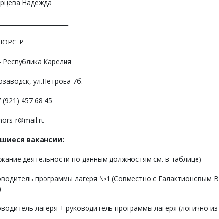
арцева Надежда
________________________
НОРС-Р
4 Республика Карелия
озаводск, ул.Петрова 7б.
7 (921) 457 68 45
nors-r@mail.ru
шиеся вакансии:
жание деятельности по данным должностям см. в таблице)
ководитель программы лагеря №1 (Совместно с Галактионовым 
)
оводитель лагеря + руководитель программы лагеря (логично из