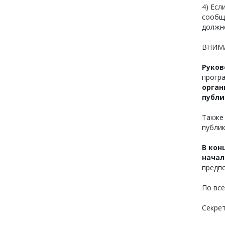
4) Есл
сообщ
должн
ВНИМА
Руков
програ
орган
публи
Также
публи
В кон
начал
предп
По вс
Секре