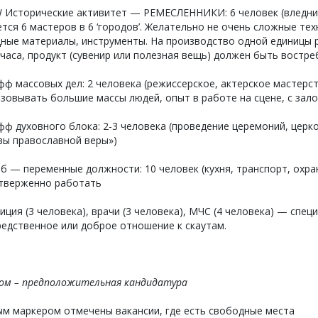
W Исторические активитет — РЕМЕСЛЕННИКИ: 6 человек (вледние
тся 6 мастеров в 6 ‘городов’. Желательно не очень сложные те
дные материалы, инструменты. На производство одной единицы 
часа, продукт (сувенир или полезная вещь) должен быть востре
фф массовых дел: 2 человека (режиссерское, актерское мастерс
зовывать большие массы людей, опыт в работе на сцене, с зал
фф духовного блока: 2-3 человека (проведение церемоний, церк
вы православной веры»)
б — переменные должности: 10 человек (кухня, транспорт, охр
тверженно работать
иция (3 человека), врачи (3 человека), МЧС (4 человека) — сп
едственное или доброе отношение к скаутам.
вом – предположительная кандидатура
ым маркером отмечены вакансии, где есть свободные места