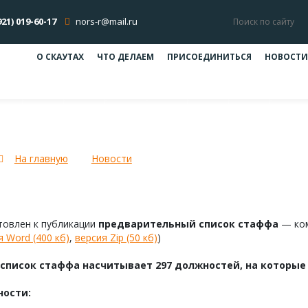
921) 019-60-17
nors-r@mail.ru
О СКАУТАХ
ЧТО ДЕЛАЕМ
ПРИСОЕДИНИТЬСЯ
НОВОСТИ
Предварительный список стаффа
На главную
Новости
Предварительный список стаф
товлен к публикации
предварительный список стаффа
— ком
я Word (400 кб)
,
версия Zip (50 кб)
)
 список стаффа насчитывает 297 должностей, на которые 
ости: