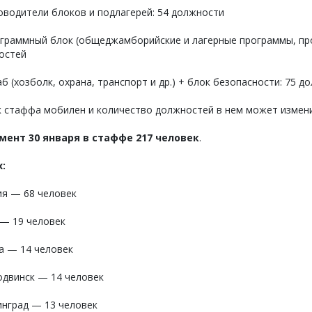
водители блоков и подлагерей: 54 должности
граммный блок (общеджамборийские и лагерные программы, про
остей
 (хозболк, охрана, транспорт и др.) + блок безопасности: 75 д
к стаффа мобилен и количество должностей в нем может измени
мент 30 января в стаффе 217 человек
.
х:
ия — 68 человек
 — 19 человек
а — 14 человек
одвинск — 14 человек
инград — 13 человек