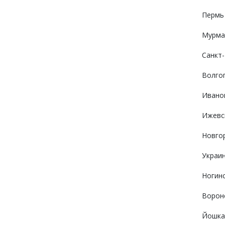
Пермь
Мурма
Санкт
Волго
Ивано
Ижевс
Новго
Украи
Ногин
Ворон
Йошка