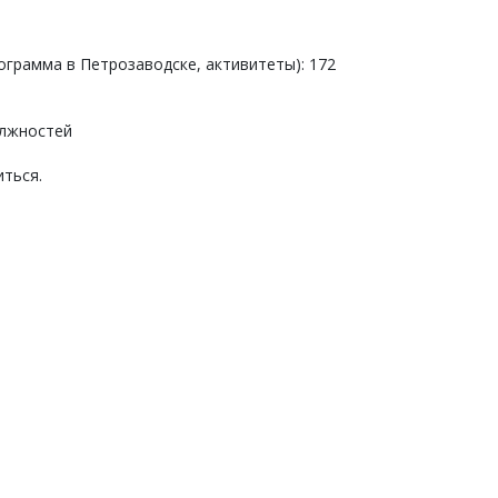
грамма в Петрозаводске, активитеты): 172
олжностей
ться.