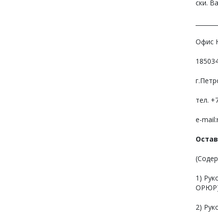
ски. В
_______
Офис 
18503
г.Петр
тел. +
е-mail:
Остав
(Содер
1) Ру
ОРЮР
2) Рук