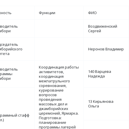
жность
Функции
ФИО
оводитель
Воздвиженский
мбори
Сергей
дседатель
мборийского
Неронов Владимир
итета
Координация работы
оводитель
140 Варцева
активитетов,
граммы
Надежда
координация
мбори
межпатрульного
соревнования,
курирование
вопросов
проведения
13 Кирьянова
массовых дел и
Ольга
джамборийских
церемоний, Ярмарка.
граммный стафф
Подготовка:
л.)
планирование
программы лагерей