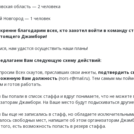
овская область — 2 человека
й Новгород — 1 человек
кренне благодарим всех, кто захотел войти в команду с
стоящего Джамбори!
ся, нам удастся осуществить наши планы!
едлагаем Вам следующую схему действий:
просим Всех скаутов, приславших свои анкеты,
подтвердить св
ложенную Вам должность
(nors-r@mail.ru). Тем самым мы пой
м и готов работать.
и Вы попали в список стаффа и вдруг понимаете, что не может
заторам Джамбори. На Ваше место будут подыскиваться другие
и Вы еще не записались в стафф, но обладаете исключительным
талось свободных мест, напишите об этом организаторам Джам
того, есть возможность попасть в резерв стаффа.