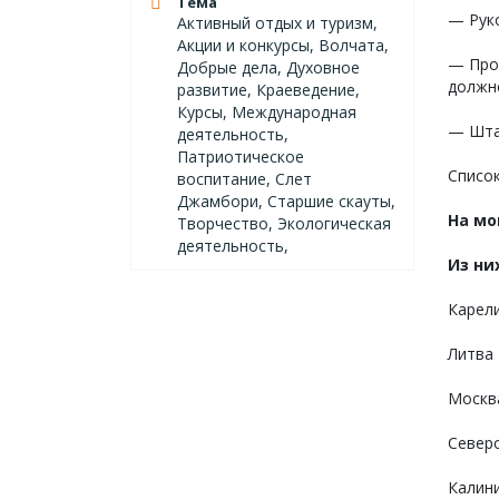
Тема
— Руко
Активный отдых и туризм,
Акции и конкурсы, Волчата,
— Про
Добрые дела, Духовное
должн
развитие, Краеведение,
Курсы, Международная
— Штаб
деятельность,
Патриотическое
Списо
воспитание, Слет
Джамбори, Старшие скауты,
На мо
Творчество, Экологическая
деятельность,
Из ни
Карел
Литва
Москв
Север
Калин