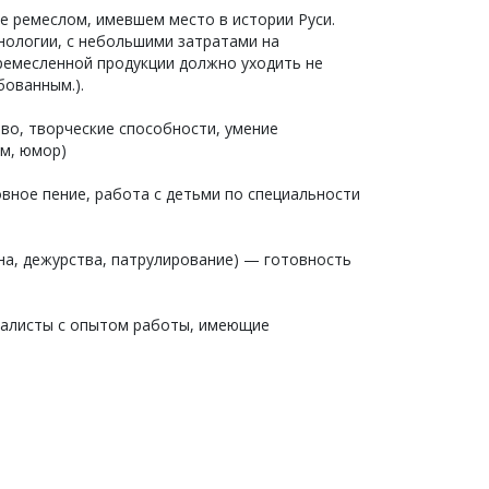
 ремеслом, имевшем место в истории Руси.
хнологии, с небольшими затратами на
ремесленной продукции должно уходить не
бованным.).
тво, творческие способности, умение
ом, юмор)
овное пение, работа с детьми по специальности
ана, дежурства, патрулирование) — готовность
ециалисты с опытом работы, имеющие