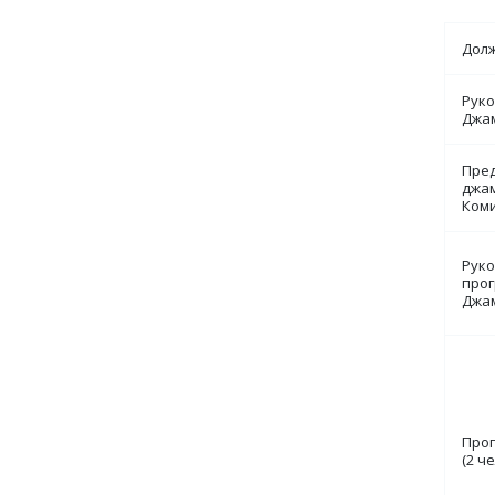
Дол
Рук
Джа
Пре
джа
Ком
Рук
про
Джа
Про
(2 че