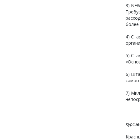
3) NE
Требуе
расхо
более 
4) Ста
органи
5) Ста
«Осно
6) Шта
самоо
7) Мил
непоср
Курси
Красн