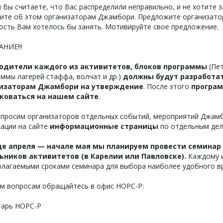
и Вы считаете, что Вас распределили неправильно, и не хотит
ите об этом организаторам Джамбори. Предложите организатор
ость Вам хотелось бы занять. Мотивируйте свое предложение.
НИЕ!!!
одители каждого из активитетов, блоков программы
(Пет
ммы лагерей стаффа, волчат и др.)
должны будут разработат
изаторам Джамбори на утверждение
. После этого
програм
коваться на нашем сайте
.
 просим организаторов отдельных событий, мероприятий Джамб
кации на сайте
информационные страницы
по отдельным дел
це апреля — начале мая мы планируем провести семинар
ьников активитетов (в Карелии или Павловске).
Каждому и
олагаемыми сроками семинара для выбора наиболее удобного в
ем вопросам обращайтесь в офис НОРС-Р:
тарь НОРС-Р