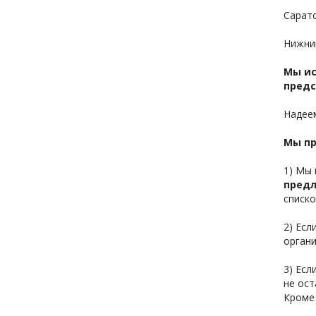
Сарат
Нижни
Мы ис
пред
Надеем
Мы пр
1) Мы 
пред
списко
2) Есл
органи
3) Есл
не ос
Кроме 