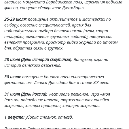
главного монумента Бородинского поля, церемония подъёма
флагов, концерт «Открытие Джамбори».
25-29 июля:
посещение активитетов и мастерских по
выбору, освоение специальностей, время для
индивидуального выбора деятельности (игры, спорт
площадки, выполнение групповых заданий), творческая
вечерняя программа, просмотр видео журнала по итогам
дня, обратная связь в группах.
28 июля (День истории скаутинга)
: Литургия, игра по
истории детского движения.
30 июля:
посещение Конного военно-исторического
фестиваля им. Дениса Давыдова бал в стиле XIX века.
31 июля (День России):
Фестиваль регионов, игра «Моя
Россия», подведение итогов, торжественная линейка
закрытия, костры прощания, концерт закрытия.
1 августа:
уборка стоянок, отъезд.
Программа Слёта адаптирована к возрастным категориям