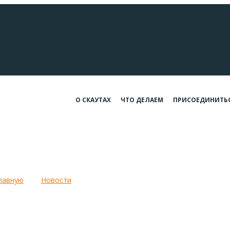
О СКАУТАХ
ЧТО ДЕЛАЕМ
ПРИСОЕДИНИТЬ
шение навигаторам и людям добр
лавную
Новости
Приглашение навигаторам и людям доб