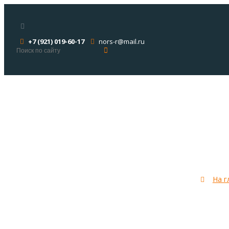
+7 (921) 019-60-17
nors-r@mail.ru
Пригла
На г