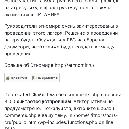
Взнос участинка 5000 руб. В него входят расходы
на атрибутику, инфраструктуру, подготовку к
активетам и ПИТАНИЕ!!!
Руководители этномира очень заинтересованы в
проведении этого лагеря. Решение о проведении
лагеря будет обсуждаться РВС на сборе на
Джамбори, необходимо будет создать команду
проведения.
Больше об Этномире
http://ethnomir.ru/
Нравится
Не нравится
Deprecated: Файл Тема без comments.php с версии
3.0.0
считается устаревшим
. Альтернативы не
предусмотрено. Пожалуйста, включите шаблон
comments.php в вашу тему. in /home/i/itnors/nors-
r.ru/public_html/wp-includes/functions.php on line
5613