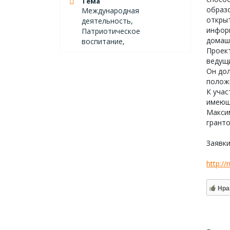
Тема
образо
Международная
открыт
деятельность,
инфор
Патриотическое
домашн
воспитание,
Проект
ведущи
Он дол
полож
К уча
имеющи
Макси
гранто
Заявк
http:/
Нра