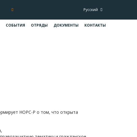
Русский
СОБЫТИЯ
ОТРЯДЫ
ДОКУМЕНТЫ
КОНТАКТЫ
 США
ва США
рмирует НОРС-Р о том, что открыта
,
 правозащитную тематику и гражданское