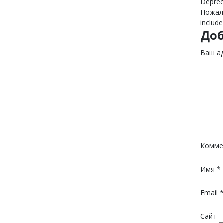
Deprec
Пожалу
include
До
Ваш ад
Комме
Имя
*
Email
Сайт