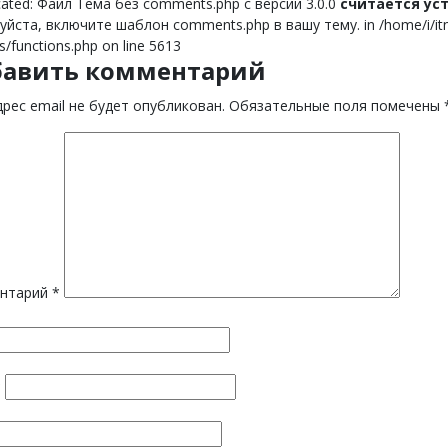
ated: Файл Тема без comments.php с версии 3.0.0
считается у
йста, включите шаблон comments.php в вашу тему. in /home/i/itnor
s/functions.php on line 5613
бавить комментарий
рес email не будет опубликован.
Обязательные поля помечены
нтарий
*
*