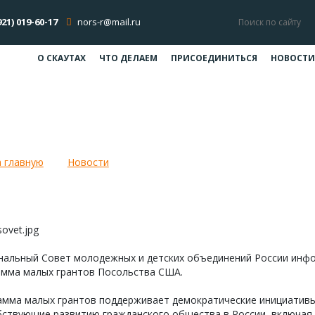
921) 019-60-17
nors-r@mail.ru
О СКАУТАХ
ЧТО ДЕЛАЕМ
ПРИСОЕДИНИТЬСЯ
НОВОСТИ
грамма малых грантов Посольства
 главную
Новости
Программа малых грантов Посольст
нальный Совет молодежных и детских объединений России инфо
амма малых грантов Посольства США.
амма малых грантов поддерживает демократические инициативы
бствующие развитию гражданского общества в России, включая