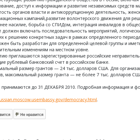
вание, доступ к информации и развитие независимых средств 
ость органов власти и антикоррупционную деятельность, женс
мационных кампаний,развитие волонтерского движения для реше
ее насилие, борьба со СПИДом, интеграция инвалидов в общест
 должен включать последовательность мероприятий, логически
х к решению конкретных задач в рамках определенного периода 
жен быть разработан для определенной целевой группы и иметь
ительным изменениям на местном уовне.
стию приглашаются зарегистрированные российские неправитель
е рублевый банковский счет в российском банке.
мальный размер грантов — 24 тыс. долларов США. Для организа
в, максимальный размер гранта — не более 7 тыс. долларов СШ
и принимаются до 31 ДЕКАБРЯ 2010. Подробная информация и фо
/russian.moscow.usembassy.gov/democracy.html
.
вится
Не нравится