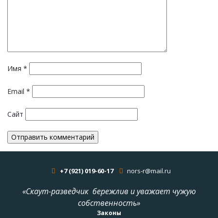
Имя
*
Email
*
Сайт
+7 (921) 019-60-17
nors-r@mail.ru
«Скаут-разведчик бережлив и уважает чужую
собственность»
Законы