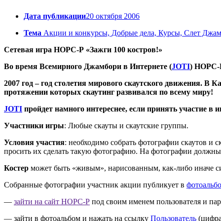
Дата публикации
20 октября 2006
Тема
Акции и конкурсы, Добрые дела, Курсы, Слет Джам
Сетевая игра НОРС-Р «Зажги 100 костров!»
Во время Всемирного Джамбори в Интернете (
JOTI
) НОРС-
2007 год – год столетия мирового скаутского движения. В 
протяжении которых скаутинг развивался по всему миру!
JOTI
пройдет намного интереснее, если принять участие в иг
Участники игры
: Любые скауты и скаутские группы.
Условия участия
: необходимо собрать фотографии скаутов и с
просить их сделать такую фотографию. На фотографии должны 
Костер
может быть «живым», нарисованным, как-либо иначе с
Собранные фотографии участник акции публикует в
фотоальб
—
зайти на сайт НОРС-Р
под своим именем пользователя и па
— зайти в фотоальбом и нажать на ссылку
Пользователь
(цифра