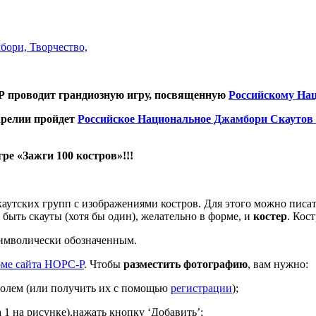
бори, Творчество,
Р проводит грандиозную игру, посвященную
Российскому На
Карелии пройдет
Российское Национальное Джамбори Скаутов 
ре «Зажги 100 костров»!!!
каутских групп с изображениями костров. Для этого можно писат
быть скауты (хотя бы один), желательно в форме, и
костер
. Кос
имволически обозначенным.
оме сайта НОРС-Р
. Чтобы
разместить фотографию
, вам нужно:
ролем (или получить их с помощью
регистрации
);
 1 на рисунке),нажать кнопку ‘Добавить’;