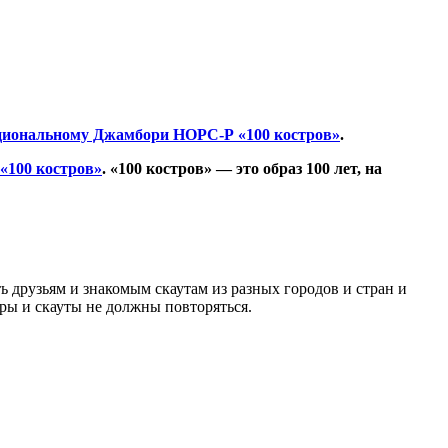
циональному Джамбори НОРС-Р «100 костров»
.
«100 костров»
. «100 костров» — это образ 100 лет, на
ь друзьям и знакомым скаутам из разных городов и стран и
тры и скауты не должны повторяться.