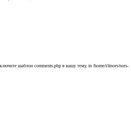
ючите шаблон comments.php в вашу тему. in /home/i/itnors/nors-