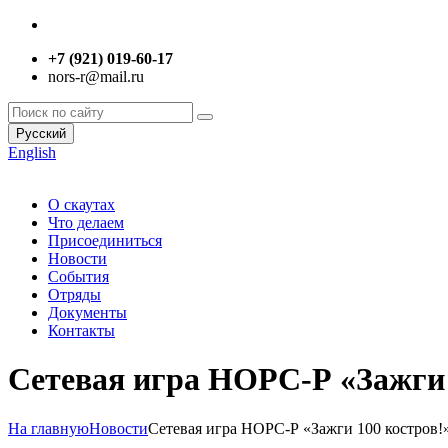
+7 (921) 019-60-17
nors-r@mail.ru
Русский
English
О скаутах
Что делаем
Присоединиться
Новости
События
Отряды
Документы
Контакты
Сетевая игра НОРС-Р «Зажги 
На главную
Новости
Сетевая игра НОРС-Р «Зажги 100 костров!