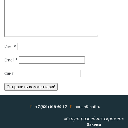
Имя
*
Email
*
Сайт
+7 (921) 019-60-17
nors-r@mail.ru
«Скаут-разведчик скромен»
Законы