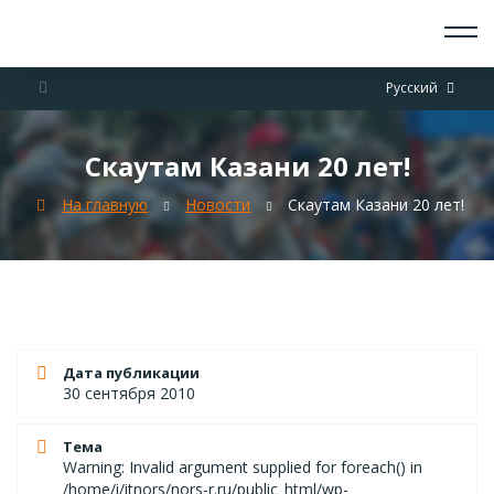
О СКАУТАХ
Русский
ЧТО ДЕЛАЕМ
ПРИСОЕДИНИТЬСЯ
НОВОСТИ
Скаутам Казани 20 лет!
СОБЫТИЯ
ОТРЯДЫ
На главную
Новости
Скаутам Казани 20 лет!
ДОКУМЕНТЫ
КОНТАКТЫ
Дата публикации
30 сентября 2010
Тема
Warning: Invalid argument supplied for foreach() in
/home/i/itnors/nors-r.ru/public_html/wp-