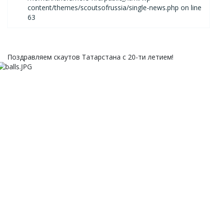
content/themes/scoutsofrussia/single-news.php on line
63
Поздравляем скаутов Татарстана с 20-ти летием!