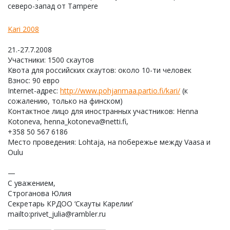
северо-запад от Tampere
Kari 2008
21.-27.7.2008
Участники: 1500 скаутов
Квота для российских скаутов: около 10-ти человек
Взнос: 90 евро
Internet-адрес:
http://www.pohjanmaa.partio.fi/kari/
(к
сожалению, только на финском)
Контактное лицо для иностранных участников: Henna
Kotoneva, henna_kotoneva@netti.fi,
+358 50 567 6186
Место проведения: Lohtaja, на побережье между Vaasa и
Oulu
—
С уважением,
Строганова Юлия
Секретарь КРДОО ‘Скауты Карелии’
mailto:privet_julia@rambler.ru