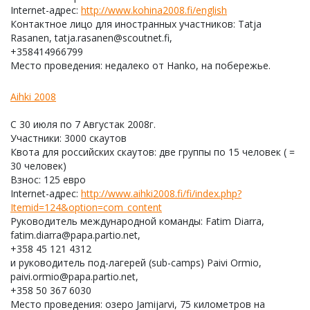
Internet-адрес:
http://www.kohina2008.fi/english
Контактное лицо для иностранных участников: Tatja
Rasanen, tatja.rasanen@scoutnet.fi,
+358414966799
Место проведения: недалеко от Hanko, на побережье.
Aihki 2008
С 30 июля по 7 Августак 2008г.
Участники: 3000 скаутов
Квота для российских скаутов: две группы по 15 человек ( =
30 человек)
Взнос: 125 евро
Internet-адрес:
http://www.aihki2008.fi/fi/index.php?
Itemid=124&option=com_content
Руководитель международной команды: Fatim Diarra,
fatim.diarra@papa.partio.net,
+358 45 121 4312
и руководитель под-лагерей (sub-camps) Paivi Ormio,
paivi.ormio@papa.partio.net,
+358 50 367 6030
Место проведения: озеро Jamijarvi, 75 километров на