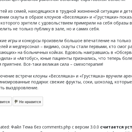
тей из семей, находящихся в трудной жизненной ситуации и дет
нии скауты в образе клоунов «Веселяшки» и «Грустяшки» показ
 которого зрители с удовольствием примерили на себя образы 
елить не только публику в зале, но и самих себя.
кие игры и конкурсы произвели большое впечатление на только 
лей и медперсонал – видимо, скауты стали первыми, кто смог р
ающих» на больничных койках. Вдоволь наигравшись в «Обсерва
дила» и «Автобус», юные пациенты признались, что теперь бол
и приятнее. Все-таки великая сила – смехотерапия!
ючение встречи клоуны «Веселяшка» и «Грустяшка» вручили ар
низированные подарки: свежие фрукты, соки, шоколад, которы
ить выздоровление.
вится
Не нравится
ated: Файл Тема без comments.php с версии 3.0.0
считается у