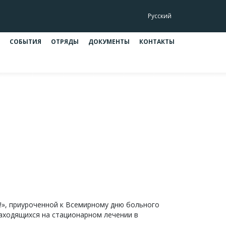
Русский
СОБЫТИЯ
ОТРЯДЫ
ДОКУМЕНТЫ
КОНТАКТЫ
 акции «Выздоравливай, малыш!»
кции «Выздоравливай, малыш!»
!», приуроченной к Всемирному дню больного
находящихся на стационарном лечении в