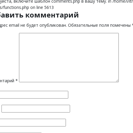
йста, включите шаблон comments.php в вашу тему. in /home/i/itnor
s/functions.php on line 5613
бавить комментарий
рес email не будет опубликован.
Обязательные поля помечены
нтарий
*
*