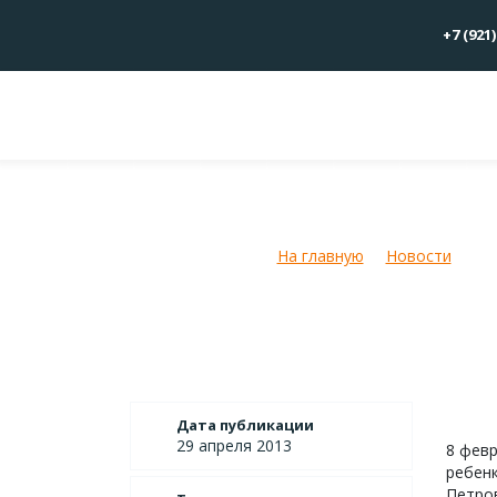
+7 (921)
Скауты Петровска навестили де
На главную
Новости
Ск
Дата публикации
29 апреля 2013
8 февр
ребенк
Петро