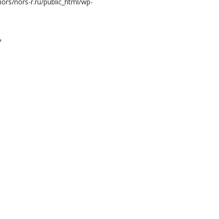
s/nors-r.ru/public_html/wp-
*