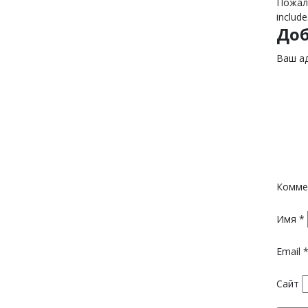
Пожалу
include
До
Ваш ад
Комме
Имя
*
Email
Сайт