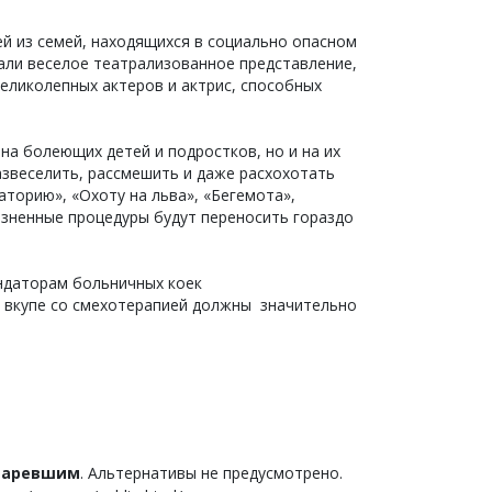
ей из семей, находящихся в социально опасном
али веселое театрализованное представление,
великолепных актеров и актрис, способных
на болеющих детей и подростков, но и на их
азвеселить, рассмешить и даже расхохотать
торию», «Охоту на льва», «Бегемота»,
езненные процедуры будут переносить гораздо
ендаторам больничных коек
е вкупе со смехотерапией должны значительно
старевшим
. Альтернативы не предусмотрено.