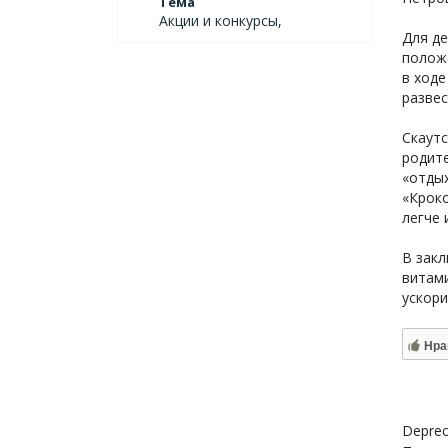
Тема
Акции и конкурсы,
Для де
положе
в ходе
развес
Скаутс
родите
«отдых
«Кроко
легче 
В закл
витами
ускор
Нра
Deprec