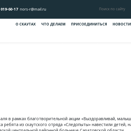
 019-60-17
nors-r@mail.ru
О СКАУТАХ
ЧТО ДЕЛАЕМ
ПРИСОЕДИНИТЬСЯ
НОВОСТИ
тей в рамках благотворительной
ауты Петровска навестили детей в рамках благотворительной а
аля в рамках благотворительной акции «Выздоравливай, малыш
а ребята из скаутского отряда «Следопыты» навестили детей, 
вской центральной районной больнице Саратовской области.