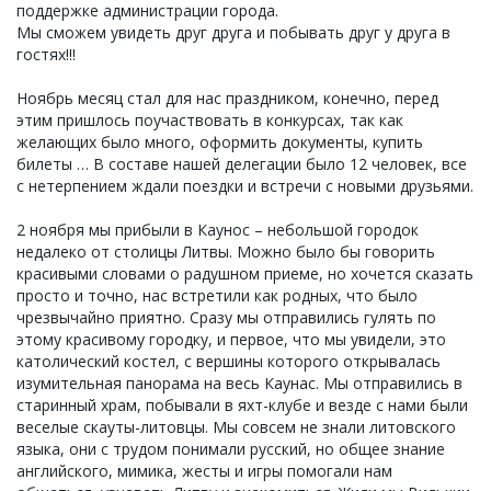
поддержке администрации города.
Мы сможем увидеть друг друга и побывать друг у друга в
гостях!!!
Ноябрь месяц стал для нас праздником, конечно, перед
этим пришлось поучаствовать в конкурсах, так как
желающих было много, оформить документы, купить
билеты … В составе нашей делегации было 12 человек, все
с нетерпением ждали поездки и встречи с новыми друзьями.
2 ноября мы прибыли в Каунос – небольшой городок
недалеко от столицы Литвы. Можно было бы говорить
красивыми словами о радушном приеме, но хочется сказать
просто и точно, нас встретили как родных, что было
чрезвычайно приятно. Сразу мы отправились гулять по
этому красивому городку, и первое, что мы увидели, это
католический костел, с вершины которого открывалась
изумительная панорама на весь Каунас. Мы отправились в
старинный храм, побывали в яхт-клубе и везде с нами были
веселые скауты-литовцы. Мы совсем не знали литовского
языка, они с трудом понимали русский, но общее знание
английского, мимика, жесты и игры помогали нам