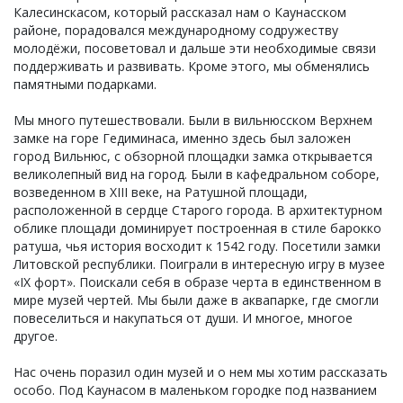
Калесинскасом, который рассказал нам о Каунасском
районе, порадовался международному содружеству
молодёжи, посоветовал и дальше эти необходимые связи
поддерживать и развивать. Кроме этого, мы обменялись
памятными подарками.
Мы много путешествовали. Были в вильнюсском Верхнем
замке на горе Гедиминаса, именно здесь был заложен
город Вильнюс, с обзорной площадки замка открывается
великолепный вид на город. Были в кафедральном соборе,
возведенном в XIII веке, на Ратушной площади,
расположенной в сердце Старого города. В архитектурном
облике площади доминирует построенная в стиле барокко
ратуша, чья история восходит к 1542 году. Посетили замки
Литовской республики. Поиграли в интересную игру в музее
«IX форт». Поискали себя в образе черта в единственном в
мире музей чертей. Мы были даже в аквапарке, где смогли
повеселиться и накупаться от души. И многое, многое
другое.
Нас очень поразил один музей и о нем мы хотим рассказать
особо. Под Каунасом в маленьком городке под названием