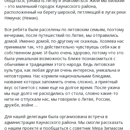
общаться, узнавать Литву и знакомиться. Жили мы Вилькии
– это маленький городок Каунасского района,
расположенный на берегу широкой, петляющей в лугах реки
Нямунас (Неман).
Все ребята были расселены по литовским семьям, поэтому
вечерами, после путешествий по Литве, мы отправились
домой. Именно домой, по-другому не скажешь. Хозяева нас
принимали так, что действительно чувствуешь себя как в
собственном доме. И было очень здорово, потому что это
была уникальная возможность ближе познакомиться с
обычаями и традициями этого народа. Ведь литовская
культура, как любая другая очень интересна, уникальна и
неповторима. Нас кормили национальными блюдами,
название которых запомнить очень сложно, а приятный
вкус останется с нами еще на долгое время. После ужина
мы еще долго не расходились от стола, словно какие-то
нити не отпускали нас, мы говорили о Литве, России,
дружбе, войне …
Для нашей делегации была организована встреча в
администрации Каунасского района. Мы смогли рассказать
о нашем проекте и пообщаться с советник Мера Зигмасом