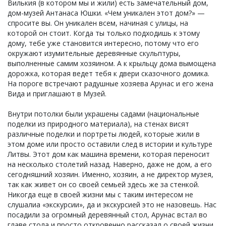
Вилькия (в котором мы и жили) есть замечательный дом,
дом-музей Антанаса Юшки. «Чем уникален этот дом?» —
спросите вы. Он уникален всем, начиная с улицы, на
которой он стоит. Когда ты только подходишь к этому
дому, тебе уже становится интересно, потому что его
окружают изумительные деревянные скульптуры,
выполненные самим хозяином. А к крыльцу дома вымощена
дорожка, которая ведет тебя к двери сказочного домика.
На пороге встречают радушные хозяева Арунас и его жена
Вида и приглашают в Музей.
Внутри потолки были украшены садами (национальные
поделки из природного материала), на стенах висят
различные поделки и портреты людей, которые жили в
этом доме или просто оставили след в истории и культуре
Литвы. Этот дом как машина времени, которая переносит
на несколько столетий назад. Наверно, даже не дом, а его
сегодняшний хозяин. Именно, хозяин, а не директор музея,
так как живет он со своей семьей здесь же за стенкой.
Никогда еще в своей жизни мы с таким интересом не
слушалиа «экскурсии», да и экскурсией это не назовешь. Нас
посадили за огромный деревянный стол, Арунас встал во
главе стола и просто откровенно рассказал о своей жизни