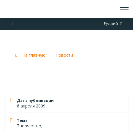
О СКАУТАХ
Русский
ЧТО ДЕЛАЕМ
ПРИСОЕДИНИТЬСЯ
НОВОСТИ
Срочные вопросы
СОБЫТИЯ
ОТРЯДЫ
На главную
Новости
Срочные вопросы
ДОКУМЕНТЫ
КОНТАКТЫ
Дата публикации
6 апреля 2009
Тема
Творчество,