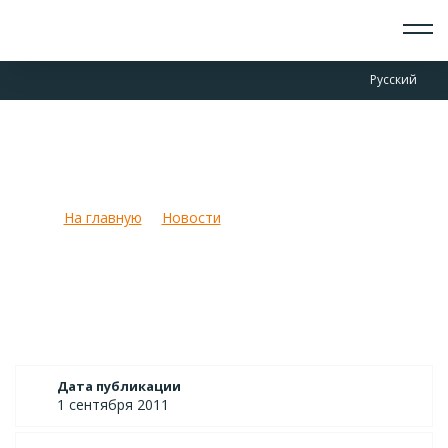
О СКАУТАХ
Русский
ЧТО ДЕЛАЕМ
ПРИСОЕДИНИТЬСЯ
НОВОСТИ
Тридевятое царство в
СОБЫТИЯ
Калининградской области
ОТРЯДЫ
ДОКУМЕНТЫ
На главную
Новости
Тридевятое царство в
КОНТАКТЫ
Калининградской области
Дата публикации
1 сентября 2011