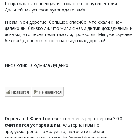
Понравилась концепция исторического путешествия.
Дальнейших успехов руководителям!»
И вам, мои дорогие, большое спасибо, что ехали к нам
далеко ли, близко ли, что жили с нами днями дождливыми и
ясными, что песни пели тихо ли, громко ли. Мы уже скучаем
без вас! До новых встреч на скаутских дорогах!
Инс Лютик , Людмила Луценко
Нравится
Не нравится
Deprecated: Файл Тема без comments.php с версии 3.0.0
считается устаревшим
. Альтернативы не
предусмотрено. Пожалуйста, включите шаблон
comments.php в вашу тему. in /home/i/itnors/nors-