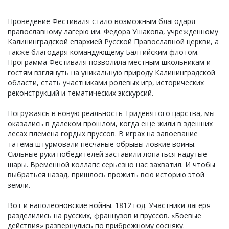
Проведение Фестиваля стало возможным благодаря
православному лагерю им. Федора Ушакова, учрежденному
Калининградской епархией Русской Православной церкви, а
также благодаря командующему Балтийским флотом.
Программа Фестиваля позволила местным школьникам и
гостям взглянуть на уникальную природу Калининградской
области, стать участниками ролевых игр, исторических
реконструкций и тематических экскурсий.
Погружаясь в новую реальность Тридевятого царства, мы
оказались в далеком прошлом, когда еще жили в здешних
лесах племена гордых пруссов. В играх на завоевание
татема штурмовали песчаные обрывы ловкие воины.
Сильные руки победителей заставили лопаться надутые
шары. Временной коллапс серьезно нас захватил. И чтобы
выбраться назад, пришлось прожить всю историю этой
земли.
Вот и наполеоновские войны. 1812 год. Участники лагеря
разделились на русских, французов и пруссов. «Боевые
действия» развернулись по прибрежному сосняку.