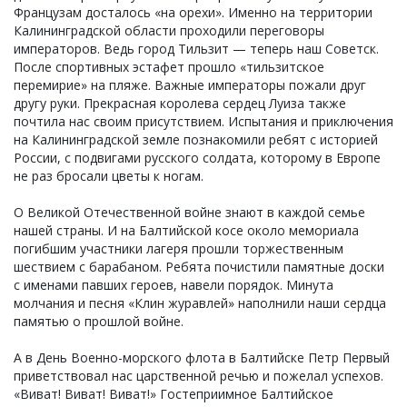
Французам досталось «на орехи». Именно на территории
Калининградской области проходили переговоры
императоров. Ведь город Тильзит — теперь наш Советск.
После спортивных эстафет прошло «тильзитское
перемирие» на пляже. Важные императоры пожали друг
другу руки. Прекрасная королева сердец Луиза также
почтила нас своим присутствием. Испытания и приключения
на Калининградской земле познакомили ребят с историей
России, с подвигами русского солдата, которому в Европе
не раз бросали цветы к ногам.
О Великой Отечественной войне знают в каждой семье
нашей страны. И на Балтийской косе около мемориала
погибшим участники лагеря прошли торжественным
шествием с барабаном. Ребята почистили памятные доски
с именами павших героев, навели порядок. Минута
молчания и песня «Клин журавлей» наполнили наши сердца
памятью о прошлой войне.
А в День Военно-морского флота в Балтийске Петр Первый
приветствовал нас царственной речью и пожелал успехов.
«Виват! Виват! Виват!» Гостеприимное Балтийское