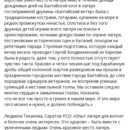
дождливых дней на Балтийской косе в лагере
гостеприимной дружины «Балтийский ветер» была с
традиционными кострами, гитарами, купанием на море в
редких промежутках ненастья, сплотила и без того
дружных детей играми всего лагеря на поиски и
ориентирование, ночными дежурствами по охране лагеря,
постановками исторических сцен и баталий, походом на
репетицию парада. Строевая подготовка, которую каждый
вечер весело проводил Сергей Воздвиженский из Карелии
была в радость даже тем, у кого полностью отсутствуют
чувство такта. Красиво и четко чеканя шаг под барабанную
дробь общей колонной скаутов-разведчиков мы прошли в
праздничном городском шествии города Балтийска, до слез
порадовав офицеров-ветеранов, не восприняв усмешки
гуляющей и местами пьяной толпы. Мы оставили след во
многих сердцах и замыленных глазах, показали,
что не все так просто и грязно в нашем мире. И зло мира
сего можно и нужно, и должно побеждать.»
Людмила Тиханова, Саратов РСО: «Опыт лагеря для волчат
и белочек очень интересен. Это здорово – быть вместе с
увлеченными людьми. Очень красивое место лагеря.