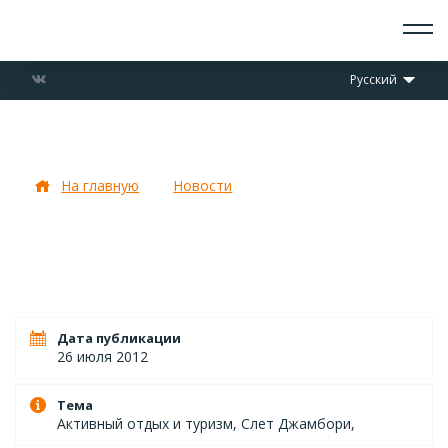
О СКАУТАХ
Русский
ЧТО ДЕЛАЕМ
ПРИСОЕДИНИТЬСЯ
НОВОСТИ
Установочный лагерь
СОБЫТИЯ
ОТРЯДЫ
На главную
Новости
Установочный лагерь
ДОКУМЕНТЫ
КОНТАКТЫ
Дата публикации
26 июля 2012
Тема
Активный отдых и туризм, Слет Джамбори,