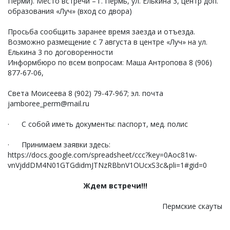
Перми). Место встречи – г. Пермь, ул. Елькина 3, центр доп.
образования «Луч» (вход со двора)
Просьба сообщить заранее время заезда и отъезда.
Возможно размещение с 7 августа в центре «Луч» на ул.
Елькина 3 по договоренности
Информбюро по всем вопросам: Маша Антропова 8 (906)
877-67-06,
Света Моисеева 8 (902) 79-47-967; эл. почта
jamboree_perm@mail.ru
· С собой иметь документы: паспорт, мед. полис
· Принимаем заявки здесь:
https://docs.google.com/spreadsheet/ccc?key=0Aoc81w-
vnVjddDM4N01GTGdidmJTNzRBbnV1OUcxS3c&pli=1#gid=0
Ждем встречи!!!
Пермские скауты