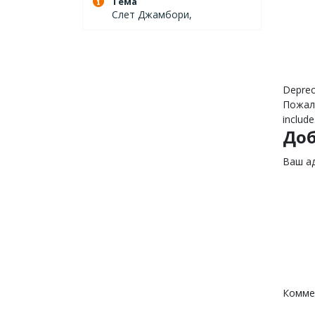
Тема
Слет Джамбори,
Deprec
Пожалу
include
До
Ваш ад
Комме