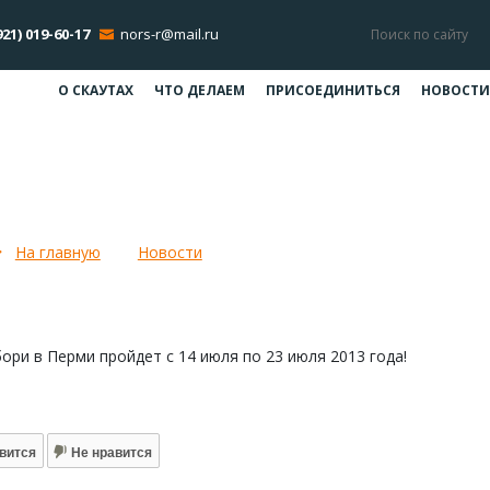
921) 019-60-17
nors-r@mail.ru
О СКАУТАХ
ЧТО ДЕЛАЕМ
ПРИСОЕДИНИТЬСЯ
НОВОСТИ
Утверждены сроки Джамбори 2013
На главную
Новости
Утверждены сроки Джамбори 201
ри в Перми пройдет с 14 июля по 23 июля 2013 года!
вится
Не нравится