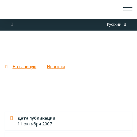
О СКАУТАХ
Русский
ЧТО ДЕЛАЕМ
ПРИСОЕДИНИТЬСЯ
НОВОСТИ
В Новгороде 27-28 октября
СОБЫТИЯ
пройдет Совет НОРС-Р
ОТРЯДЫ
ДОКУМЕНТЫ
На главную
Новости
В Новгороде 27-28 октября
КОНТАКТЫ
пройдет Совет НОРС-Р
Дата публикации
11 октября 2007