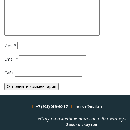
Имя
*
Email
*
Сайт
+7 (921) 019-60-17
nors-r@mail.ru
«Скаут-разведчик помогает ближнему»
Законы скаутов