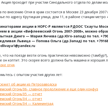
. Акция проходит при участии Синодального отдела по делам м
 по внесению Огня в храм состоится в Москве 23 декабря 2007
ье по адресу Крутицкая улица, дом 11, в районе станции метро 
инаторами акции в НОРС-Р являются РДООС ‘Скауты Москв
ием в акции «Вифлеемский Огонь 2007-2008», можно обра
ытная Динго — Мария Янчева (др.Юго-запад) по тел. +79055
едливая Львица — Попова Ольга (др.Запад) по тел. +791681
edlivaya1@yandex.ru
, что на поезде везти огонь практически невозможно (тамбур?),
е он коптит. Это скорее всего должна быть машина и хорошая 
зке огня
.
мьтесь с опытом участия других лет:
сюжет об акции из Петрозаводска
емский Огонь’06- славное продолжение и еще один конфуз
емский Огонь’05 — отчет
емский Огонь’04 — отчет
емский Огонь’04 — Калининград