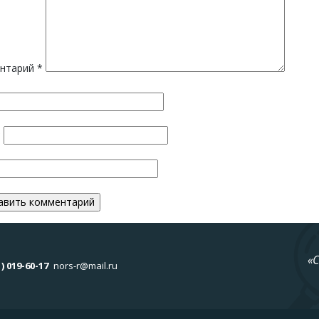
нтарий
*
*
«
1) 019-60-17
nors-r@mail.ru