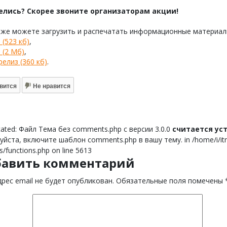
елись? Скорее звоните организаторам акции!
кже можете загрузить и распечатать информационные материалы
 (523 кб)
,
 (2 Мб)
,
релиз (360 кб)
.
вится
Не нравится
ated: Файл Тема без comments.php с версии 3.0.0
считается у
йста, включите шаблон comments.php в вашу тему. in /home/i/itnor
s/functions.php on line 5613
бавить комментарий
рес email не будет опубликован.
Обязательные поля помечены