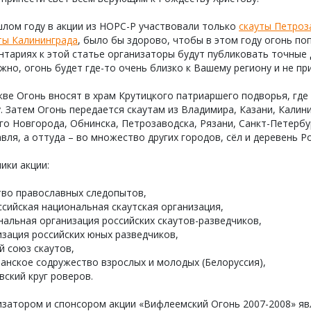
лом году в акции из НОРС-Р участвовали только
скауты Петроз
ты Калининграда
, было бы здорово, чтобы в этом году огонь по
тариях к этой статье организаторы будут публиковать точные 
но, огонь будет где-то очень близко к Вашему региону и не при
ве Огонь вносят в храм Крутицкого патриаршего подворья, гд
. Затем Огонь передается скаутам из Владимира, Казани, Калин
о Новгорода, Обнинска, Петрозаводска, Рязани, Санкт-Петербур
вля, а оттуда – во множество других городов, сёл и деревень Ро
ики акции:
тво православных следопытов,
сийская национальная cкаутская организация,
альная организация российских скаутов-разведчиков,
зация российских юных разведчиков,
й союз скаутов,
анское содружество взрослых и молодых (Белоруссия),
ский круг роверов.
изатором и спонсором акции «Вифлеемский Огонь 2007-2008» яв