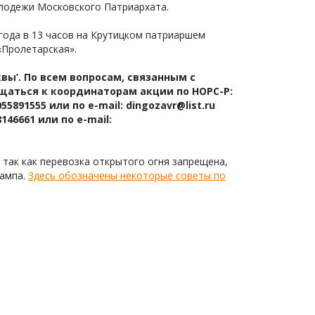
олодежи Московского Патриархата.
 года в 13 часов на Крутицком патриаршем
«Пролетарская».
ы’. По всем вопросам, связанным с
щаться к координаторам акции по НОРС-Р:
891555 или по e-mail: dingozavr@list.ru
46661 или по e-mail:
 так как перевозка открытого огня запрещена,
лампа.
Здесь обозначены некоторые советы по