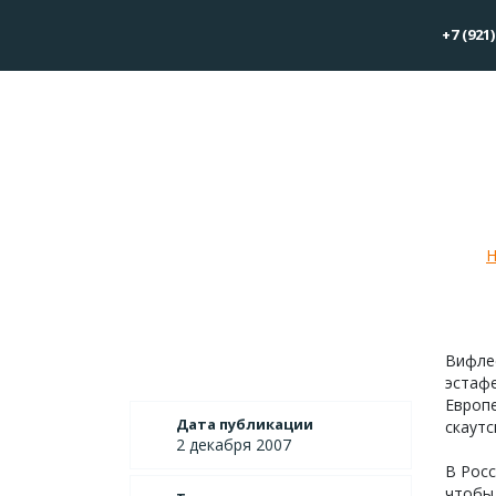
+7 (921)
Виф
Н
Вифле
эстафе
Европе
Дата публикации
скаут
2 декабря 2007
В Росс
чтобы 