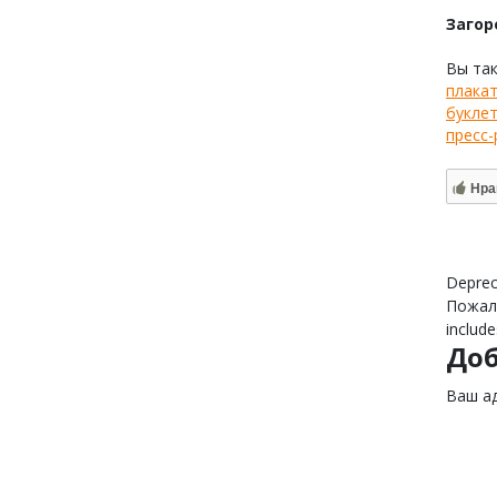
Загор
Вы та
плакат
буклет
пресс-
Нра
Deprec
Пожалу
include
До
Ваш ад