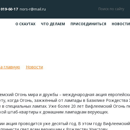
 019-60-17
nors-r@mail.ru
О СКАУТАХ
ЧТО ДЕЛАЕМ
ПРИСОЕДИНИТЬСЯ
НОВОСТИ
леемский огонь мира и дружбы — 
а главную
Новости
Вифлеемский огонь мира и дружбы — 2
емский Огонь мира и дружбы – международная акция европейски
ту, когда Огонь, зажжённый от лампады в Базилике Рождества 
 в специальных лампах. Уже более 20 лет Вифлеемский Огонь пер
ской штаб-квартиры к домашним лампадкам верующих.
ии акция проводится уже десятый год. В этом году Вифлеемский
принести свет всем верующим к Рождеству Христову.