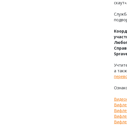
скаут»
Служба
подвор
Коорд
участ
Любоп
Справ
Sprav
Учтите
а такж
перево
Ознако
Видео
Вифле
Вифле
Вифле
Вифле