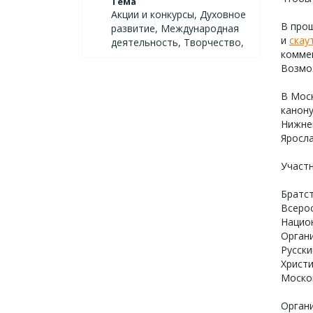
Тема
Акции и конкурсы, Духовное
В прош
развитие, Международная
и
скау
деятельность, Творчество,
коммен
Возмож
В Моск
канону
Нижнег
Яросла
Участн
Братс
Всерос
Национ
Органи
Русски
Христи
Москов
Орган