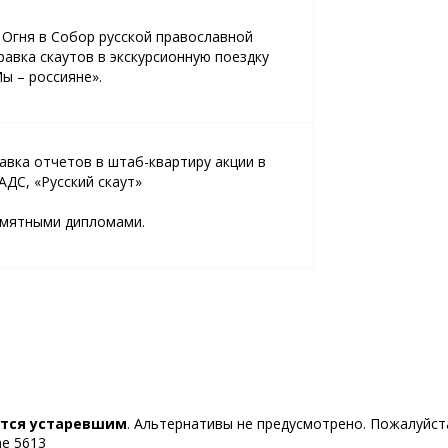
Огня в Собор русской православной
равка скаутов в экскурсионную поездку
ы – россияне».
вка отчетов в штаб-квартиру акции в
АДС, «Русский скаут»
амятными дипломами.
ется устаревшим
. Альтернативы не предусмотрено. Пожалуйста
ine 5613