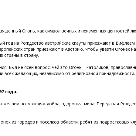
вященный Огонь, как символ вечных и неизменных ценностей лю
дый год на Рождество австрийские скауты приезжают в Вифлеем 
Европейских стран приезжают в Австрию, чтобы увезти Огонек н
из страны в страну.
ия. Был не ясен вопрос: чей это Огонь – католиков, православ
ии всех желающих, независимо от религиозной принадлежности. 
7 года.
ы желаем всем людям добра, здоровья, мира. Передавая Рождест
чонок из городов и поселков области, ребят из подростковых 