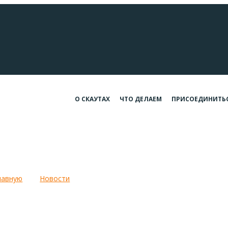
О СКАУТАХ
ЧТО ДЕЛАЕМ
ПРИСОЕДИНИТЬ
мский Огонь мира и дружбы: Кали
лавную
Новости
Вифлеемский Огонь мира и дружбы: Ка