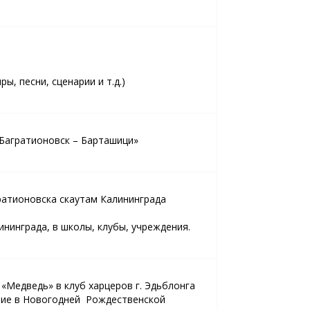
ы, песни, сценарии и т.д.)
«Багратионовск – Барташици»
ратионовска скаутам Калининграда
нинграда, в школы, клубы, учреждения.
Медведь» в клуб харцеров г. Эдьблонга
тие в Новогодней Рождественской