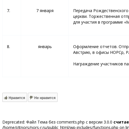
7.
7 января
Передача Рождественского 
церкви. Торжественная отп
для участия в программе «М
8.
январь
Оформление отчетов. Отпра
Австрию, в офисы НОРСр, Р
Награждение участников п
Нравится
Не нравится
Deprecated: Файл Тема без comments.php с версии 3.0.0
счита
/home/i/itnors/nors-r.ru/public_html/wp-includes/functions.php on l