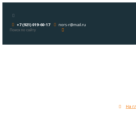
+7 (921) 019-60-17
nors-r@mail.ru
Вифлее
На г