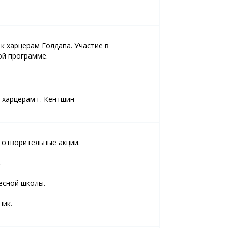
 к харцерам Голдапа. Участие в
й программе.
к харцерам г. Кентшин
готворительные акции.
.
есной школы.
ник.