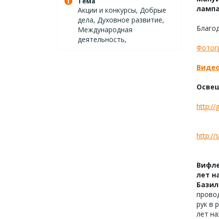
Тема
лампа
Акции и конкурсы, Добрые
дела, Духовное развитие,
Благод
Международная
деятельность,
Фотог
Видео
Освещ
http:/
http:/
Вифле
лет н
Базил
провод
рук в 
лет на