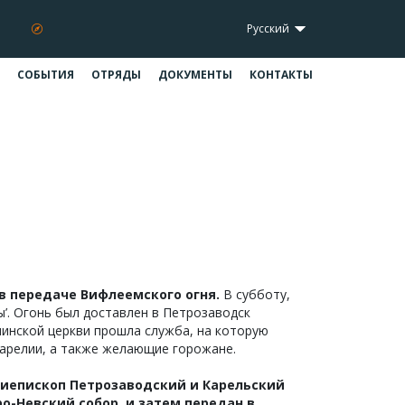
Русский
СОБЫТИЯ
ОТРЯДЫ
ДОКУМЕНТЫ
КОНТАКТЫ
релия
Карелия
 в передаче Вифлеемского огня.
В субботу,
ы’. Огонь был доставлен в Петрозаводск
нинской церкви прошла служба,
на которую
Карелии, а также желающие горожане.
хиепископ Петрозаводский и Карельский
о-Невский собор, и затем передан в