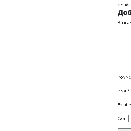
include
До
Ваш ад
Комме
Имя
*
Email
Сайт