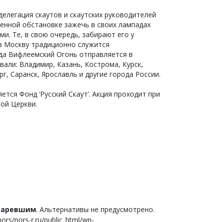
делегация скаутов и скаутских руководителей
венной обстановке зажечь в своих лампадах
и. Те, в свою очередь, забирают его у
 в Москву традиционно служится
да Вифлеемский Огонь отправляется в
вали: Владимир, Казань, Кострома, Курск,
, Саранск, Ярославль и другие города России.
тся Фонд ‘Русский Скаут’. Акция проходит при
ой Церкви.
старевшим
. Альтернативы не предусмотрено.
s/nors-r.ru/public_html/wp-