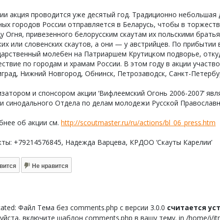
ии акция проводится уже десятый год. Традиционно небольшая 
ных городов России отправляется в Беларусь, чтобы в торжест
у Огня, привезенного белорусским скаутам их польскими братьям
их или словенских скаутов, а они — у австрийцев. По прибытии
дарственный молебен на Патриаршем Крутицком подворье, отку
ствие по городам и храмам России. В этом году в акции участво
град, Нижний Новгород, Обнинск, Петрозаводск, Санкт-Петербург
затором и спонсором акции ‘Вифлеемский Огонь 2006-2007’ являе
ии синодального Отдела по делам молодежи Русской Православн
бнее об акции см.
http://scoutmaster.ru/ru/actions/bl_06_press.htm
ты: +79214576845, Надежда Варцева, КРДОО ‘Скауты Карелии’
вится
Не нравится
ated: Файл Тема без comments.php с версии 3.0.0
считается у
йста, включите шаблон comments.php в вашу тему. in /home/i/itnor