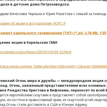
дках в детские дома Петрозаводска.
арим Вячеслава Черныха и Юрия Решетова с семьей за помощь 
рафии об акции в фотоальбоме НОРС-Р
сюжет карельского телевидения (ТНТ) (*.avi, 3,76 Mb, 1’35’
ение акции в Карельских СМИ:
/gov.karelia.ru/gov/News/2007/01/0109_02.html
/stolica.onego.ru/news_folder.php?day=25&month=12&year=2006#86
емский Огонь мира и дружбы
— международная акция с
азад. Огонь, зажженный представителями всех основных
ике Рождества Христова в Вифлееме, переносят по всей 
ится европейскими скаутами и представляет собой своеобразн
руки, из костёла в православный храм, из скаутской штаб-квар
зад Огонь стали доставлять в США и Южную Африку.