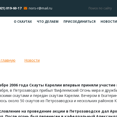
921) 019-60-17
nors-r@mail.ru
О СКАУТАХ
ЧТО ДЕЛАЕМ
ПРИСОЕДИНИТЬСЯ
НОВОСТИ
еемский Огонь мира и дружбы: Ка
 главную
Новости
Вифлеемский Огонь мира и дружбы: 
абре 2006 года Скауты Карелии впервые приняли участие
абря, в Петрозаводск прибыл ‘Вифлеемский Огонь мира и дружб
скими скаутами и передан скаутам Карелии. Вечером в Екатери
ось около 50 скаутов из Петрозаводска и нескольких районов 
словление на проведение акции в Петрозаводске дал Ар
л. После огонь был перенесен в кафедральный Александр