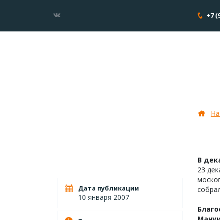
+7 (
Вифл
На
В дек
23 дек
москов
Дата публикации
собрал
10 января 2007
Благо
Мануи