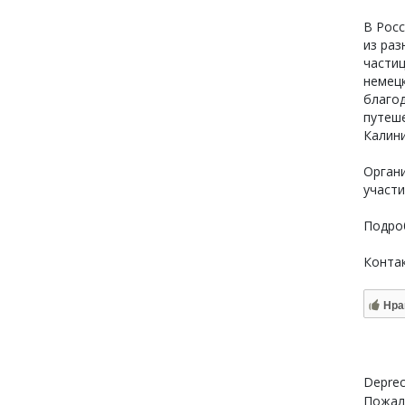
В Росс
из раз
частиц
немецк
благо
путеше
Калини
Органи
участ
Подро
Контак
Нра
Deprec
Пожалу