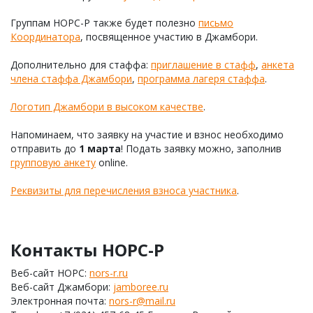
Группам НОРС-Р также будет полезно
письмо
Координатора
, посвященное участию в Джамбори.
Дополнительно для стаффа:
приглашение в стафф
,
анкета
члена стаффа Джамбори
,
программа лагеря стаффа
.
Логотип Джамбори в высоком качестве
.
Напоминаем, что заявку на участие и взнос необходимо
отправить до
1 марта
! Подать заявку можно, заполнив
групповую анкету
online.
Реквизиты для перечисления взноса участника
.
Контакты НОРС-Р
Веб-сайт НОРС:
nors-r.ru
Веб-сайт Джамбори:
jamboree.ru
Электронная почта:
nors-r@mail.ru