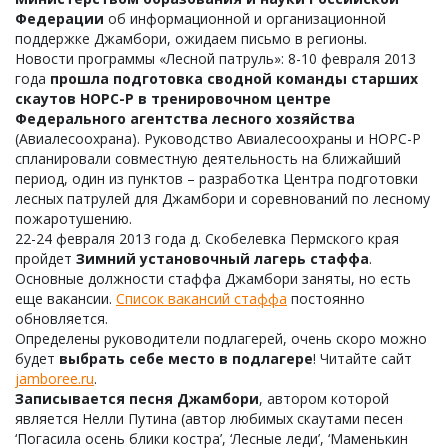
Федерации
об информационной и организационной
поддержке Джамбори, ожидаем письмо в регионы.
Новости программы «Лесной патруль»: 8-10 февраля 2013
года
прошла
подготовка сводной команды старших
скаутов НОРС-Р в тренировочном центре
Федерального агентства лесного хозяйства
(Авиалесоохрана). Руководство Авиалесоохраны и НОРС-Р
спланировали совместную деятельность на ближайший
период, один из пунктов – разработка Центра подготовки
лесных патрулей для Джамбори и соревнований по лесному
пожаротушению.
22-24 февраля 2013 года д. Скобелевка Пермского края
пройдет
Зимний установочный лагерь стаффа
.
Основные должности стаффа Джамбори заняты, но есть
еще вакансии.
Список вакансий стаффа
постоянно
обновляется.
Определены руководители подлагерей, очень скоро можно
будет
выбрать себе место в подлагере
! Читайте сайт
jamboree.ru
.
Записывается песня Джамбори
, автором которой
является Нелли Путина (автор любимых скаутами песен
‘Погасила осень блики костра’, ‘Лесные леди’, ‘Маменькин