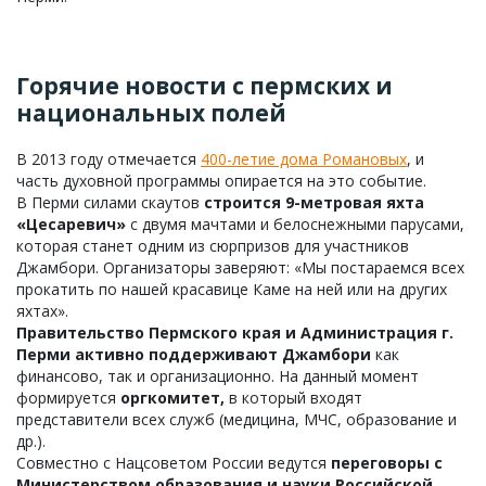
Горячие новости с пермских и
национальных полей
В 2013 году отмечается
400-летие дома Романовых
, и
часть духовной программы опирается на это событие.
В Перми силами скаутов
строится 9-метровая яхта
«Цесаревич»
с двумя мачтами и белоснежными парусами,
которая станет одним из сюрпризов для участников
Джамбори. Организаторы заверяют: «Мы постараемся всех
прокатить по нашей красавице Каме на ней или на других
яхтах».
Правительство Пермского края и Администрация г.
Перми активно поддерживают Джамбори
как
финансово, так и организационно. На данный момент
формируется
оргкомитет,
в который входят
представители всех служб (медицина, МЧС, образование и
др.).
Совместно с Нацсоветом России ведутся
переговоры с
Министерством образования и науки Российской