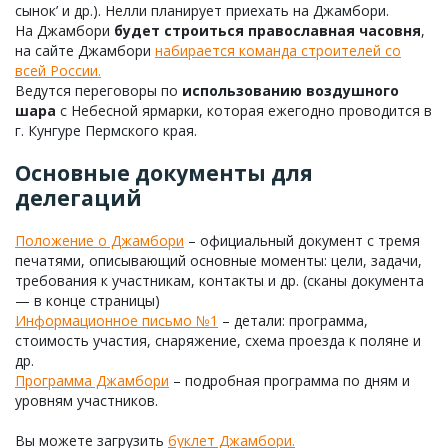
сынок’ и др.). Нелли планирует приехать на Джамбори.
На Джамбори
будет строиться православная часовня
,
на сайте Джамбори
набирается команда строителей со
всей России.
Ведутся переговоры по
использованию воздушного
шара
с Небесной ярмарки, которая ежегодно проводится в
г. Кунгуре Пермского края.
Основные документы для
делегаций
Положение о Джамбори
– официальный документ с тремя
печатями, описывающий основные моменты: цели, задачи,
требования к участникам, контакты и др. (сканы документа
— в конце страницы)
Информационное письмо №1
– детали: программа,
стоимость участия, снаряжение, схема проезда к поляне и
др.
Программа Джамбори
– подробная программа по дням и
уровням участников.
Вы можете загрузить
буклет Джамбори.