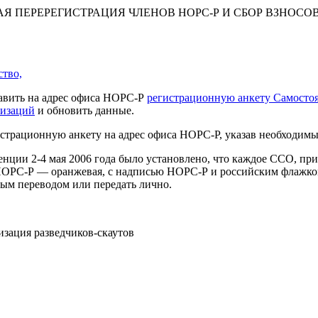
 ПЕРЕРЕГИСТРАЦИЯ ЧЛЕНОВ НОРС-Р И СБОР ВЗНОСОВ
ство,
авить на адрес офиса НОРС-Р
регистрационную анкету Самостоя
низаций
и обновить данные.
страционную анкету на адрес офиса НОРС-Р, указав необходимы
нции 2-4 мая 2006 года было установлено, что каждое ССО, при
у НОРС-Р — оранжевая, с надписью НОРС-Р и российским флажк
ым переводом или передать лично.
зация разведчиков-скаутов