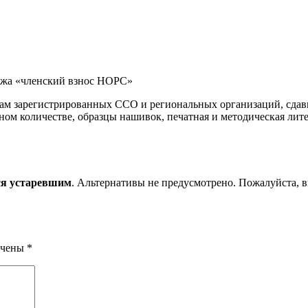
тежа «членский взнос НОРС»
ам зарегистрированных ССО и региональных организаций, сдавш
ом количестве, образцы нашивок, печатная и методическая лите
ся устаревшим
. Альтернативы не предусмотрено. Пожалуйста, вкл
ечены
*