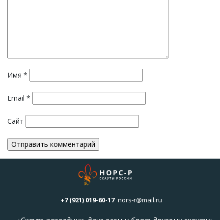
Имя
*
Email
*
Сайт
+7 (921) 019-60-17
nors-r@mail.ru